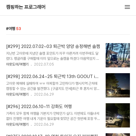
캠핑하는 프로그래머
여행
53
[#299] 2022.07.02~03 퇴근박 양양 송정해변 솔캠
지난번 고아웃때 지냈던 솔캠 포인트가 자꾸 아른거려 이번주에도 달
렸다. 랭글러를 구매할때 이미 앞으로는 솔캠을 하겠다 마음먹었지 솔
캠의 회차가 늘어날수록 솔캠의 매력에 점점 더 빠지는듯하다. 앞으로
아웃도어/여행기
2022.07.05
도 계속 잘 부탁해 솔캠
[#298] 2022.06.24~25 퇴근박 13th GOOUT in
양양
고아웃 예매에 실패하여 ㅠㅠ 어찌할까 고민하다가 행사지역 근처에
캠핑할 수 있는 공간을 발견했다. (구글지도 만세)퇴근 후 혼자서 양양
으로 고고 솔캠 포인트를 찾아 나홀로 감성 캠핑 멀리 떠있는 달도 해
아웃도어/여행기
2022.06.29
안선에 보이는 오징어잡이 불빛도 내 빵카의 감성 랜턴도 모두 다 감성
폭풍 동해 일출을 보며 눈을 뜬 아침 어젯밤의 감성이 그대로 이어진
[#296] 2022.06.10~11 강화도 여행
다. 늘 그렇듯 고아웃은 많은 볼거리 그리고 캠우들과의 만남의 광장
가족이 모두 함께 여행을 가본지가 언제인가 싶다. 이번에도 아들녀석
광수 맥스부탄 김팀장 카라비너스 음주가무 오클리썬 + 자연in 멤버
없이 진행한 여행 내게 기운이 필요할때 찾았던 공간 첫번째 포항 두번
스 오클리썬의 랜드로바 고아웃을 즐기고 나는 다시 나의 솔캠포인트
째 강화도
아웃도어/여행기
2022.06.29
로내 자리가 제일 좋네 이번 여행은 이렇게 짧게 정리하고 철수