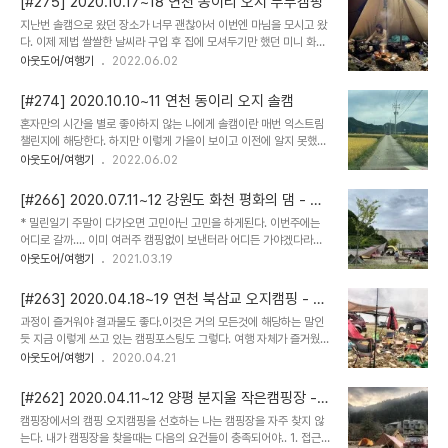
[#275] 2020.10.17~18 연천 동이리 오지 부부캠핑
지난번 솔캠으로 왔던 장소가 너무 괜찮아서 이번엔 마님을 모시고 왔
다. 이제 제법 쌀쌀한 날씨라 구입 후 집에 모셔두기만 했던 미니 화목
난로도 챙겨왔다. 계속 장작을 넣어줘야 하는 다소 번거로움이 있었지
아웃도어/여행기
2022.06.02
만 일단 따뜻하고 여러모로 쓸모있고 유용해서 좋었다능 이거이거 연
통 구멍 잘 챙겨야했는데 첨 가져나온지라 요로코롬 나무조각을 이용
[#274] 2020.10.10~11 연천 동이리 오지 솔캠
해서 텐트면에 닿지 않게만 잘 구성 이중연통과 가죽 절연덮개가 필요
혼자만의 시간을 별로 좋아하지 않는 나에게 솔캠이란 매번 익스트림
하단걸 역시 따땃하고 좋으니 편하게 누워서 쉬는 마님 밖에 나오면 일
챌린지에 해당한다. 하지만 이렇게 가을이 보이고 이전에 알지 못했던
단 쉬는게 쵝오 나는 밖으로 나왔지 오늘은 별사진도 건질 수 있을까
스페이스를 찾아낸다는것은 생각보다 재미있고 즐거운 일이라서 시간
아웃도어/여행기
2022.06.02
해서 별은 많은데 카메라에 담기는 쉽지않지 시린손을 감수하며 여러
가는줄 몰랐던 조금 안쪽으로 들어와 보니 사람들 없는 빈 공간이 많았
장 찍어야 겨우 한두장 건질까 말까 아웃도어 활동에 있어 게을러진 나
다. 이곳에 자리를 잡고 대략적으로 여기가 어딘가 보니 동이리 주상절
를 느끼는데 즐거움에 대한 열정이 식은건지 몸이..
[#266] 2020.07.11~12 강원도 화천 평화의 댐 - 크
리 포인트에서 강물 하류따라 대각선 아래 위치한곳 혼자 나오니 뭐 그
루캠핑
* 밀린일기 주말이 다가오면 고민아닌 고민을 하게된다. 이번주에는
닥 짐이 많을 필요는 없었으나 기본적으로 있어야 할건 다 있어야 했기
어디로 갈까.... 이미 여러주 캠핑없이 보낸터라 어디든 가야겠다라고
에 뭐라도 먹고 뭐라도 채울라면 기본은 있어야하지 불멍시간도 필요
생각하고 있던 차에 강원도 화천 평화의댐 캠핑장으로 가보자는 캠우
아웃도어/여행기
2021.03.19
하고 나의 공간을 사진속에 남기는 시간도 혼자만의 생각정리 시간도
들의 제안 ㅇㅋ 콜! 평화의 댐은 사진으로 봤던것과는 달리 그냥 음..
필요한 보통은 혼자만의 시간에서 생각이 많아지고 아니 정확히 표현
뭐랄까... 한강고수부지 나온거 같은 느낌? 평화의 댐 주변으로 수상레
하자면 담아놓기만 했던 생각들을 풀어 내 머리속에..
[#263] 2020.04.18~19 연천 북삼교 오지캠핑 - 남
저를 즐기는 사람들의 모습이 우리도 수상레저를 준비해왔으면 좋았
자캠핑
과정이 즐거워야 결과물도 좋다.이것은 거의 모든것에 해당하는 말인
을걸 생각했으나 짧은 1박이라 여러가지 준비해오지 못해서 아쉬움이
듯 지금 이렇게 쓰고 있는 캠핑포스팅도 그렇다. 여행 자체가 즐거웠다
가득 그럴땐, 뭐? 고기가 정답이지 =_= 고기 한점에 이렇게 행복한 표
면 자연스럽게 재미있고 좋은 글로 이어질 것이다.과거에 캠핑톡에 올
아웃도어/여행기
2020.04.21
정이 나올 수 있다니... (쿨럭) 오랜만에 캠우들과 함께한 캠핑은 특별
렸던 글들이 그러했고 그 긍정의 피드백들이 다음 여행을 또 즐겁게했
히 다르지 않은 보통의 즐거운 캠핑 화천까지의 먼 여정에 (꼬부랑길
다. 그렇게 즐거움을 갈망하던 그날에보는것만으로도 기분좋은 봄날
을 돌아오느라 더욱) 피곤함이 더..
[#262] 2020.04.11~12 양평 분지울 작은캠핑장 -
하늘아래 내가 좋아하는 우리가 좋아하는 캠핑 가는 길 그림같은 풍경
크루캠핑
캠핑장에서의 캠핑 오지캠핑을 선호하는 나는 캠핑장을 자주 찾지 않
속에 우리를 가져다 넣어놓은것 같은 잘 다듬어진 캠핑장은 아니어도
는다. 내가 캠핑장을 찾을때는 다음의 요건들이 충족되어야.. 1. 접근
우리끼리 모여 즐거운 시간을 함께 할 수 있는 곳 그 따스함과 함께하