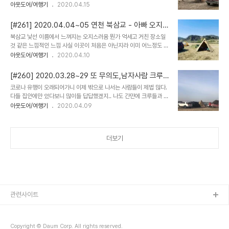
성이 좋다. (가까워야 함) 2. 그나마 view가 있다. 3. 사이트 공간이
아웃도어/여행기
2020.04.15
는 시간 몇해를 함께 해오면서 서로를 너무 잘 알고있는 사람들 무언가
넓다. 4. 출입에 대한 시간제약이 없거나 타이트 하지 않다. 5. 처음
를 정해놓고 하지 않아도 각자가 알아서 우리에게 필요한 것들을 준비
가보는 곳이다.이번에 찾아간 분지울 작은캠핑장이 그러하다. 이름대
해온다. 가끔은 피곤함을 한보따리 싸가지고 오기도..
[#261] 2020.04.04~05 연천 북삼교 - 아빠 오지
로 사이트가 몇개 안되는 작은 캠핑장. 작은 캠포마을 같은 느낌의 캠
캠핑가쟈
북삼교 낯선 이름에서 느껴지는 오지스러움 뭔가 억세고 거친 장소일
핑장으로 사이트마다 구획선이 따로 있는게 아니라 조형 자체로 사이
것 같은 느낌적인 느낌 사실 이곳이 처음은 아닌지라 이미 어느정도 이
트가 나뉘어 있으며 2~3팀이 하나의 사이트에 함께 있을 수 있도록
장소에 대한 느낌이 각인되어 있었다. 뻥 뚫린 공간감에 시원한 느낌은
아웃도어/여행기
2020.04.10
넓직하게 구성되어 있다.우리는 윗동네(?) 전체를 쓰는것으로 사이트
그 자체로 이곳을 이야기 하는 것 같고 이날따라 거세게 불던 바람은
를 배정받고 우리의 빵카촌을 구성했다.a텐트를 펼쳐 바라막이를 만
이곳의 황량함은 그 정도를 더 하고 있었다. 흠 뭐 오지캠퍼라면 사진
들어 놓고 그 안에 화로대를 구..
[#260] 2020.03.28~29 또 무의도,남자사람 크루
만 보고도 느끼겠지만 오지캠핑하기 딱 좋은 장소 주변을 돌아보니 낚
캠핑
코로나 유행이 오래되어가니 이제 밖으로 나서는 사람들이 제법 많다.
시 포인트도 있고 거친 임도길과 물과 자갈들도 있고이런 거친 환경을
다들 집안에만 있다보니 많이들 답답했겠지.. 나도 간만에 크루들과 함
즐기고자 하는 사람에겐 딱 좋은 놀이터 사람이 많지 않아서 더 좋았던
께 하는 캠핑을 계획 장소는 지난주 그 장소 무의도 실미도가 보이는
아웃도어/여행기
2020.04.09
느낌 여름이라는 계절에 찾았을때와는 다른 세상같은 어쩌다 보니 아
지난주 그자리 그장소실미도 자연발생유원지 유원지가 좋은 이유는이
빠+아들 아빠+딸 마치 미리 조율한 컨셉같은 두가족의 짧은 여행길이
렇게 간단히 술 한잔 기울일 수 있는 가게 상점들이 있다는것 캠퍼뿐
었지만 우리가 즐기는 캠핑의 소소한 요..
아니라 당일 오가는 행락객들이 많은 위치의 특성이 반영된 것이리라.
더보기
해지는 서해 바닷가를 메인뷰로 잡아 캠우들과 함께하는 캠핑은 그 자
체만으로도 “즐거움” 간단하게 구워먹는 고기도 조금은 복잡하게 끓
여먹는 찌개도 우리가 즐기는 여행안에 캠핑안에 즐거움 커피 한잔 나
누며 별일 하지 않고 있어도 그냥 몸에 채워지는 에너지 일상에 시달려
온 몸뚱이에 힐링 밤이 늦도록 함께하는 시간 ..
관련사이트
Copyright © Daum Corp. All rights reserved.