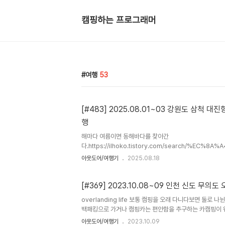
캠핑하는 프로그래머
여행
53
[#483] 2025.08.01~03 강원도 삼척 
행
해마다 여름이면 동해바다를 찾아간
다.https://ilhoko.tistory.com/search/%EC%
B4%EB%A7%81바다를 좋아하기 때문이기도 하고시즌이
아웃도어/여행기
2025.08.18
물속에서 놀 수 있는 기회가 없기 때문사실 물에서 놀기엔 
시즌에 가다보면 인파를 피하기 어려운건 어쩔 수 없는 일
다녀왔다. #1 대진항예전에 한번 왔던곳 (https://ilhoko.tis
[#369] 2023.10.08~09 인천 신도 무의
2017072830)그때까지만해도 사람들에게 알려지지 않
overlanding life 보통 캠핑을 오래 다니다보면 둘로
같은 곳이었는데...이제는 많이 알려져서 사람들이 아주아주
백패킹으로 가거나 캠핑카는 편안함을 추구하는 카캠핑이
에좋은 사람들과 함께 하..
이 어려운 장소를 찾아다니는것 위주일것이다. 오버랜딩은 
아웃도어/여행기
2023.10.09