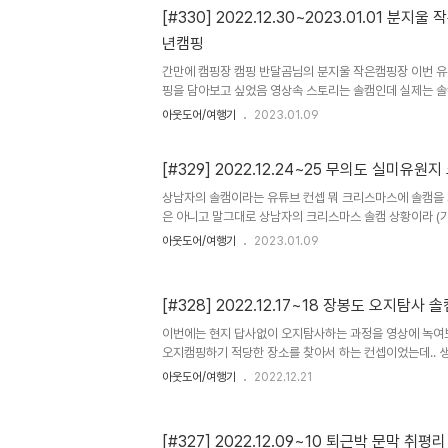
그 자체로 행복했던 시간
[#330] 2022.12.30~2023.01.01 분
년캠핑
간만에 캠핑장 캠핑 반달곰님의 분지울 작은캠핑장 이번 
핑을 담아보고 싶었음 영상속 스토리는 솔캠인데 실제는 솔
상을 잘 자르고 조합해야할지..일단 첫째날은 혼자 솔캠으로 
아웃도어/여행기
2023.01.09
상 좀 찍음 둘째날 부터는 형들과 함께 캠핑 확실히 같이 
년의 마지막날과 2023년의 첫닐 철수 중 찾아낸 그림 같
[#329] 2022.12.24~25 무의도 실미유
상남자의 솔캠이라는 유튜브 컨셉 뭐 크리스마스에 솔캠을
은 아니고 말그대로 상남자의 크리스마스 솔캠 상황이라 (
이 있었음) 레알 영상이 되어버렸지 나름대로 크리스미스에
아웃도어/여행기
2023.01.09
낌도 나쁘진 않았다. 약간의 고독함과 쓸쓸함이 함께 하긴
은 크리스마스 감성이었다. 그런 감성이 유튜브와는 맞지 
알이니 영상 시작과 엔딩 두 씬의 분위기가 너무 달라서 
[#328] 2022.12.17~18 장봉도 오지탐사 솔
이번에는 현지 답사없이 오지탐사하는 과정을 영상에 녹여
오지캠핑하기 적당한 장소를 찾아서 하는 컨셉이었는데.. 
치 삼목항에 가서 겨울에 장봉도로 들어가는 차는 많지 않
아웃도어/여행기
2022.12.21
인트 아.. 여기는 뭐랄까 해변가 넓고 좋은데 바닥이 너무
다른 포인트를 찾아갔는데.. 헐 사유지.. 집까지 짓고있네…
트 발견!! 경치도 크기도 위치도 딱이다 딱 그림도 좀 나와
[#327] 2022.12.09~10 퇴근박 문막 취평
한 오지솔캠 1박을 마치고.. 뱃시간이 정해져 있는지라 서둘러