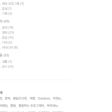
배포 프로그램
(3)
잡설
(1)
기록
(0)
각
(65)
음악
(18)
영화
(23)
잡담
(10)
기억
(0)
아이디어
(8)
동
(22)
생활
(2)
DIY
(20)
ag
천,
장박,
봉달리크루,
여행,
Outdoor,
자연in,
버랜딩,
캠핑,
캠핑하는 프로그래머,
부라보tv,