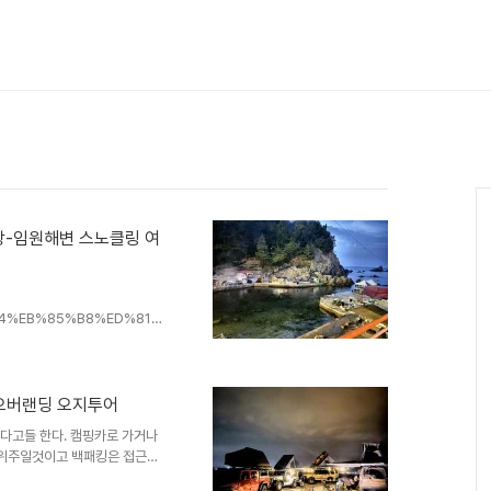
대진항-임원해변 스노클링 여
8A%A4%EB%85%B8%ED%81%
 시즌인 만큼 이때 아니면 바닷
사람이 없을 때 노는게 좋긴한데
이번에는 삼척쪽 두군데 포인트를
tory.com/entry/165-
도 오버랜딩 오지투어
은 우리들만의 숨겨놓은 포인트
 나뉜다고들 한다. 캠핑카로 가거나
 많음. 하늘도 물도 좋은 곳이기
 위주일것이고 백패킹은 접근성
두 가지를 모두 하려고 한다고