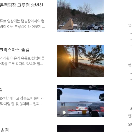
지울 작은캠핑장 크루캠 송년신
유튜브 영상에는 캠핑장에서의 캠
생
캠이 아닌 크루캠이라 어떻게 영
1박 뭐 그래도 혼자 있을때 영
노니까 즐겁고 재미있구만 2022
은 포인트
원지 크리스마스 솔캠
 가게된 이유가 유튜브 컨셉때문
가족들 모두 각자의 약속과 일정
행
 한적한 곳에서 혼자 지내는 느
 했지만 그마저도 즐기기에 괜찮
않기에 영상은 망한듯 했으나 레
그래서 오묘할듯
캠
보려함 배타고 장봉도에 들어가
생각처럼 잘 됮 않더라… 일찌감
T
더라는 거 첫번째 도착한 오지포
 경사가 져서… 이동…그렇게 한참
연
 그러다가 솔캠하기 딱 좋은 포인
오
주고 요런 그림 좋아 그렇게 완벽
리 솔캠
 철수 아니.. 왠 랭글러 무리..