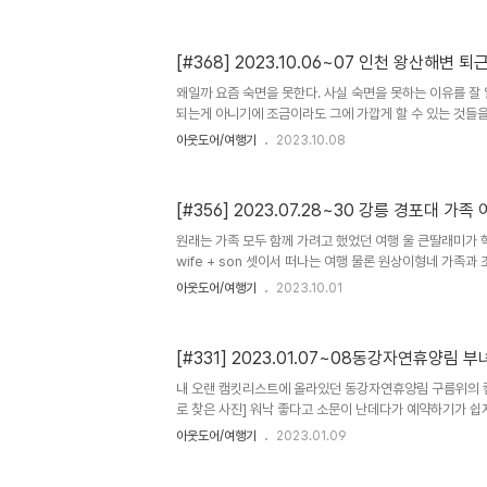
볼 수도 있으나 여정자체를 즐기는 여행에 가깝다고 해야
는 패거리로 보일 수도 있으나 오버랜딩은 여정자체가 험로
지는 경우, 서로가 구난을 해줘야 하기에 최소 2팀이상 다
[#368] 2023.10.06~07 인천 왕산해변 퇴
차량 세팅이 이러한지는 여정을 함께 해보면 딱 이해할 수 
모든 땅을 밟고다니는 자동차 세계일주를 의미하는 용어로 
왜일까 요즘 숙면을 못한다. 사실 숙면을 못하는 이유를 잘
을 하며 캠핑..
되는게 아니기에 조금이라도 그에 가깝게 할 수 있는 것들
야외로 나와 야외취침을 취하는것 수면 중 호흡에 유리한 
아웃도어/여행기
2023.10.08
운좋게도 뷰좋고 사람없는 곳에 자리잡아 일정한 박자의 파
잠 성공 좋은 사진 성공 좋은 성공의 경험
[#356] 2023.07.28~30 강릉 경포대 가족
원래는 가족 모두 함께 가려고 했었던 여행 울 큰딸래미가 
wife + son 셋이서 떠나는 여행 물론 원상이형네 가족과 
난번 우연히 하조대에서 만났을때늬 약속) 우리의 목적지는
아웃도어/여행기
2023.10.01
과의 다음 여행을 빌드업 하기 위해 중간에 양양 인구해변
시간까지는 여유가 있으나 우리끼리 물놀이를 쵸큼 즐기러
찍는걸 자꾸 잊는다. 온라인 활동이 뜸해져서 그런건지 그
[#331] 2023.01.07~08동강자연휴양림 
정확한 인과관계를 말 할 수는 없지먼 예전같지는 않다는
니만 숙소 베란다에서 이런 자리를 세팅하려했던것 베란다
내 오랜 캠킷리스트에 올라있던 동강자연휴양림 구름위의 
가서 놀았지 ..
로 찾은 사진] 워낙 좋다고 소문이 난데다가 예약하기가 쉽
울에 눈도 많고 올라가는 길이 쉽지 않아 예약이 뜸한 틈에
아웃도어/여행기
2023.01.09
딸램과 둘이서 함께 하는 캠핑 올라오는 길읕 보니 겨울에
구름위의 캠핑이 되면 더 좋았을테지만 날씨가 그렇지 읺있