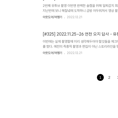
랭매(랭글러 매니아) 까페에 정모라도 있는건가? 얼른 찾아
2번째 유튜브 촬영 이번엔 완벽한 솔캠을 위해 일찌감치 회
지난번에 보니 해질녘에 도착하니 금방 어두워져서 영상 촬
금은 일찍 도착해야 텐트 설치부터 촬영이 가능 하겠단걸 
아웃도어/여행기
2022.12.21
에 서울을 빠져나가는 기분 일찍 오니 역시 빈자리가 많군 
거 이번에는 2박하지 않아도 되겠구나 영상확보가 많이 
왔다지만 나름 신경쓰니라 촬영이 더딜 수 밖에 이런 시간 나
[#325] 2022.11.25~26 연천 오지 답사 -
낀점 1. 촬영은 혼자 2. 일찍 가야 하루를 아낄 수 있다.
이번에는 실제 촬영할때 미리 생각해두어야 할것들을 체크
를 했다. 예전의 즉흥적 촬영과 편집이 아닌 스토리라인을
나.. 준비에서 빠진것들이 많았다. 1. 조명 어두운 야간 촬영
아웃도어/여행기
2022.12.21
한 여러가지 것들 이 계절이 이렇게 추울줄이야.. 3. 여분
르다는거 4. 그외 시나리오를 먼저 작성해두고 장비들을 챙
때문에 다시 다녀와야 할 수 있다. 이야기 흐름의 맥락이 끊
전에 영상들을 검수해야 한다는거 빠진 장면 추가장면 모
이기 때문에 날씨나 빛의 정도에 따라 분위기나 시간의 
1
2
..