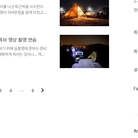
노
보니 맞네 장봉도 번개 ㅋㅋㅋ..
사를 나선 퇴근박을 시도한다.
캠
영이 어려운점을 알게 되었고 조
알게 되었음 아직은 이른 낮시간
이런 상황에서 촬영할 수 있다는
되서 지난번엔 도와주러 사람들이
최
최
쁘지 않다. 이번을 통해 또 느
근
 유튜브 영상 촬영 연습
글
과
하기 위해 실촬영에 준하는 준비
인
최
 명확하게 하려는 것이니… 역시
기
에 대비해야 했다. 2. 방한을 위
글
의 배터리 추운 날씨는 방전이 빠
공
겨야 했다. 안챙겨 온 장비 하나
길 수 있기 때문에… 그리고 철수
두 현장에서만 가능하기에… 야외
페
F
느낌이 다르기때문에 신경써야할게
3
4
···
6
이
스
북
트
위
터
플
러
Ar
그
인