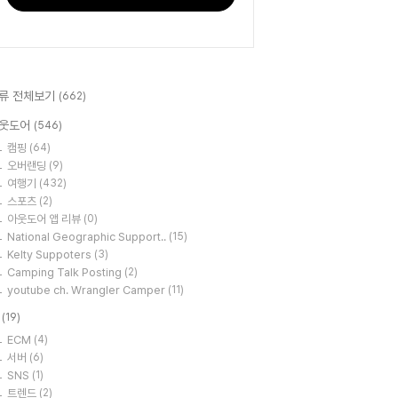
류 전체보기
(662)
웃도어
(546)
캠핑
(64)
오버랜딩
(9)
여행기
(432)
스포츠
(2)
아웃도어 앱 리뷰
(0)
National Geographic Support..
(15)
Kelty Suppoters
(3)
Camping Talk Posting
(2)
youtube ch. Wrangler Camper
(11)
T
(19)
ECM
(4)
서버
(6)
SNS
(1)
트렌드
(2)