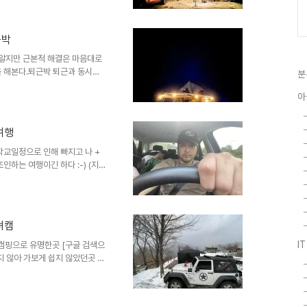
할까 얼핏보면 깡패처럼 몰려다니
나 하천등을 지나기에 차량이 빠
니는것이 일반적이다. 왜 우리의
근박
있다. 오버랜딩이란 본래의 뜻이
주로 장기간에 걸쳐 장거리 여행
 알지만 근본적 해결은 마음대로
을 해본다.퇴근박 퇴근과 동시에
분
공기 좋은곳에서의 취침 야외취침
아
도소리 자장가 삼아 숙면 좋은
 여행
학교일정으로 인해 빠지고 나 +
조인하는 여행이긴 하다 :-) (지
 강릉 경포대였지만 울 아들놈
에 들림 원상형네와 약속된 조인
 왔음 왜때문이냐 요즘들어 사진
래서 온라인 활동이 뜸해진건지의
부녀캠
거 원상이형이 안체어 챙겨오라더
에서 보는 바다뷰가… 그 바다에
I
캠핑으로 유명한곳 [구글 검색으
지 않아 가보게 쉽지 않았던곳 겨
 방문을 하게 됌 이번에는 우리
 눈내렸을때 찾기 쉽지 않겠구나
음 간만에 딸래미와 함께한 캠핑