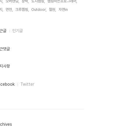
지,
오버랜딩,
장박,
노지캠핑,
캠핑하는프로그래머,
지,
연천,
크루캠핑,
Outdoor,
철원,
자연in,
근글
인기글
근댓글
지사항
acebook
Twitter
chives