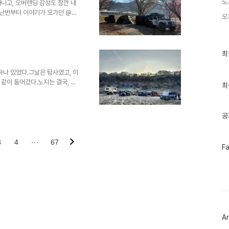
 코 때문에 잠이 깨고어떤 날..
노
니고, 오버랜딩 감성도 잠깐 내
 지난번부터 이야기가 오가던 @프
오
 캠핑의 분위기가 다 들어있었던
고 무엇보다… 무리하지 않는 캠
 ‘가야 해서 가는’ 캠핑이 아니라
이 줄어든다. 서로의 템포를 이
최
최
근
 있는 이야기’가 늘어난다. 오늘
글
것..
하나 있었다.그날은 탐사였고, 이
과
같이 들어갔다.노지는 결국, 사
인
최
이는 얼굴들. 시작부터 이미 분위
기
글
다. 불멍은 늘 옳다. 특히 사람
만 커진다. #마지막날 노지는 자
공
.그래서 이번엔 시작할 때 기준을
: 비상차량 지나갈 길 확보흔적:
3
4
···
67
페
F
이
스
북
트
위
터
플
러
Ar
그
인