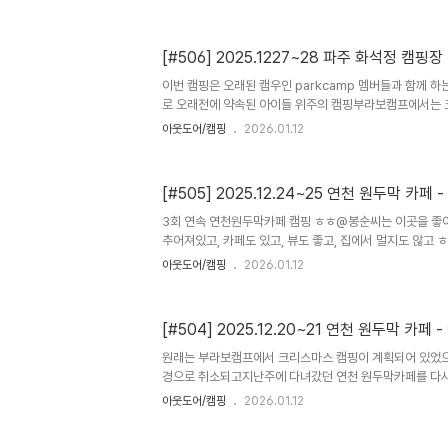
9C%B4%EC%96%91%EB%A6%BC-
%EB%B6%80%EB%85%80%EC%BA%A0)이 마지막
지도... 좋은 장소에서 좋은 사람들과 함께 하는 시간 눈에
[#506] 2025.1227~28 파주 화석정 캠핑장 -
나의 도타 아이가 어릴적 함께했던 추억과는 조금은 다른 
어울려도 즐겁게 함께할 수 있는 성인이 되어서도 아빠랑 
이번 캠핑은 오래된 캠우인 parkcamp 멤버들과 함께 
1박후엔 딸래미와 둘이 인근에서 임도투..
로 오래전에 약속된 아이들 위주의 캠핑부라보캠프에서는
날인데, 어쩔 수 없이 불참이야기가 다 되고 정리해서 이
아웃도어/캠핑
2026.01.12
이 편하지는 않다. 이번 캠핑을 하는 화석정캠핑장에는 
장박을 하고 있어서 잠시 조우함 ㅎㅎ 대입 시험이 모두 끝
말 오랜만에 아이들 모두 함께 하는 캠핑으로 나름 의미있는
[#505] 2025.12.24~25 연천 원두막 카페
부터 매년 함께 캠핑을 해온 오랜 친구들 ㅎㅎ비록 연에 한
면 너무 좋은 아이들 벌써 아이들이 곧 성인이 된다니 ㅎㅎ세월
3회 연속 연천원두막카페 캠핑 ㅎㅎ@봉순씨는 이곳을 좋아
과 함께 했..
추어져있고, 카페도 있고, 뷰도 좋고, 집에서 멀지도 않고
있는 입퇴실시간 준수 및 기타 여러가지 제약사항이 없다
아웃도어/캠핑
2026.01.12
갖추어져 있으니 그럴 수 밖에 없을 것 같다. 눈도 내리고
시간으로 보낼 수 있었고,나는 나름 영상촬영을 편하게 할 
도 늦지도 않은 적당한 시간에 여유롭게 짐싸서 철수 점심식
[#504] 2025.12.20~21 연천 원두막 카페 
https://kko.to/IGtXXJxWH3 어락경기 연천군 전곡
49map.kakao.com 이번 캠핑의 풀스토리는 유튜브에
원래는 부라보캠프에서 크리스마스 캠핑이 계획되어 있었
라!https:/..
경으로 취소되고지난주에 다녀갔던 연천 원두막카페를 다시
프에 함께 하려고 했던 크루멤버들이 이곳에 모이게 되었고
아웃도어/캠핑
2026.01.12
또 함께하게 되었다는... ㅎㅎ 우리가 함께하면 빠질 수 없
주더라...) 마지막날까지 거하게 술마시고 잠들어있는 두 