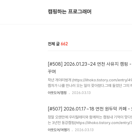
캠핑하는 프로그래머
전체 글
662
[#508] 2026.01.23~24 연천 사유지 캠
꾸며
작년 개야리벙개 (https://ilhoko.tistory.com/entr
캠차가 나를 만나러 오는 일이 잦아졌다.그때 들었던 그의 
오래전부터 생각했던 로망그것을 현실로 구체화하는 이야기
아웃도어/캠핑
2026.03.13
닌 것 같은 이야기 이번에는 소수의 인원만이 모여 우리들만의
구의 방해도 받지 않는 장소(사유지)에서.. 그가 나에게 함
[#507] 2026.01.17~18 연천 원두막 카페 
정말 오랜만에 우리딸래미와 함께하는 캠핑내 기억이 맞다
는 3년전 동강캠핑(https://ilhoko.tistory.com/entry/
2023010708%EB%8F%99%EA%B0%95%EC%
아웃도어/여행기
2026.03.13