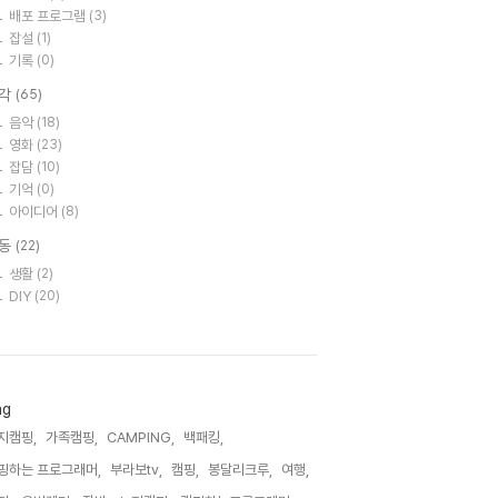
배포 프로그램
(3)
잡설
(1)
기록
(0)
각
(65)
음악
(18)
영화
(23)
잡담
(10)
기억
(0)
아이디어
(8)
동
(22)
생활
(2)
DIY
(20)
ag
지캠핑,
가족캠핑,
CAMPING,
백패킹,
핑하는 프로그래머,
부라보tv,
캠핑,
봉달리크루,
여행,