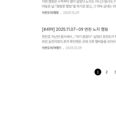
나는 알레르기 비염이 있다.어릴 때부터 쭉 그랬고, 어떤 날은
이번 캠핑은 시작부터 결이 달랐다.노지도 아니고 탐사도 아
려놓은 날.“캠핑장 캠핑”을 하기로 했고, 그 약속 상대는
리버드 @꼬꼬캠핑 부부였다.쀼 = 부부.그 말 하나에 이번
아웃도어/캠핑
2025.12.29
것 같다.서로가 편한 템포로, 서로가 원하는 방식으로.그리
핑.누가 봐도 “편하게 쉬라고 만든 자리” 같은 느낌. 오늘은
‘보고 싶어서 가는’ 캠핑. 부부끼리 모이면 신기하게도 설명
[#499] 2025.11.07~09 연천 노지 캠핑
미 아니까.캠핑장 캠핑은 ‘할 일’이 줄어든다. 그래서 ‘할 수
은 그 안정감이 필요했던 날이었다. 천천히 시작하는 아침. 이
한탄강 지난번 탐사에서...“여기 괜찮다” 싶었던 포인트가 
번은 실전이었다.혼자 확인해둔 곳에 크루 멤버들을 모아서 
람이 많아질수록 운영이 중요해진다. #첫째날 오랜만에 모
아웃도어/여행기
2025.12.29
기였다. 멀리서 봤을 때 “캠핑장처럼 보이지 않게”가 목표였
많을수록 더 조용해진다. # 둘째날 밤엔 말이 줄고, 물소리
유롭다.하지만 사람이 많아지면 자유는 쉽게 ‘민폐’가 된다
딱 맞췄다.쓰레기: 각자 봉투 + 마지막에 한 번 더 수거주차
아침에 “왔던 흔적”이 남..
1
2