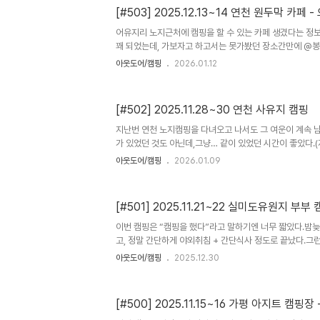
모두 철수 ㅎㅎ 함께하는 시간 좋구나
[#503] 2025.12.13~14 연천 원두막 카페 -
어유지리 노지근처에 캠핑을 할 수 있는 카페 생겼다는 정
꽤 되었는데, 가보자고 하고서는 못가봤던 장소간만에 @
볍게 다녀올 생각으로 찾아간 곳연천 원두막카페우연히 만나
아웃도어/캠핑
2026.01.12
바밤바님과 ㅎㅎ @답설님 일행들을 만남 ㅎㅎ 마침 눈도 
씨 ㅎㅎ 원두막카페는 현재 무료로 사용할 수 있고,무인으로
와 빵을 자율 구매하여 시설이용을 하는 강제하진 않지만 자연
[#502] 2025.11.28~30 연천 사유지 캠핑
닝룸과 루프탑텐틀를 결합하고, 어닝룸에 난로를 통한 난방
는 실전 테스트!결과는 만족스러움. 아주 따뜻했다 ㅎㅎ 
지난번 연천 노지캠핑을 다녀오고 나서도 그 여운이 계속 
즐거운 수다시간도 함께하..
가 있었던 것도 아닌데,그냥… 같이 있었던 시간이 좋았다.(
https://ilhoko.tistory.com/entry/499-20251
아웃도어/캠핑
2026.01.09
존재하던 시간 이번 캠핑은 @답설님 초대로 시작됐다.사람
난번 함께 했던 멤버들에 더해 @윤의 여사친 두 분이 합류
가 바뀌었다’는 표현이 맞겠다. 사유지는 이상하게도 공기
[#501] 2025.11.21~22 실미도유원지 부부
이는 공간도 아니고,노지처럼 ‘언제 누가 올지 모르는’ 긴장도
그리고 그 경계 안에서는,정말로 우리들끼리만 존재한다. 차를
이번 캠핑은 “캠핑을 했다”라고 말하기엔 너무 짧았다.밤늦
고, 정말 간단하게 야외취침 + 간단식사 정도로 끝났다.그
히려 더 선명하게 남는다.아마, 내가 매주 캠핑을 하게 되는
아웃도어/캠핑
2025.12.30
압축되어 있기 때문일지도 모르겠다늦게 도착했다. 텐트가 
느낌.불 피우고 요리할 체력은 없었다. 그래서 간단하게.오
누워서 쉬기로 했다.이날은 즐길 거리를 만든 게 아니라그냥
[#500] 2025.11.15~16 가평 아지트 캠핑장 
로 했다.이런 밤엔 오히려 캠핑이 더 단순해진다.장비가 줄