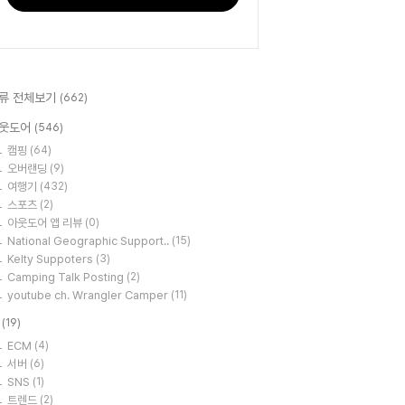
류 전체보기
(662)
웃도어
(546)
캠핑
(64)
오버랜딩
(9)
여행기
(432)
스포츠
(2)
아웃도어 앱 리뷰
(0)
National Geographic Support..
(15)
Kelty Suppoters
(3)
Camping Talk Posting
(2)
youtube ch. Wrangler Camper
(11)
T
(19)
ECM
(4)
서버
(6)
SNS
(1)
트렌드
(2)