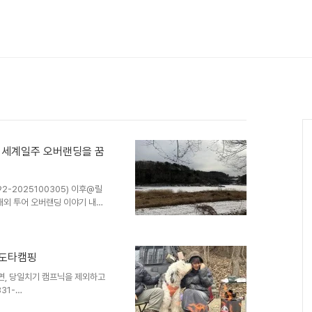
핑 - 세계일주 오버랜딩을 꿈
y/492-2025100305) 이후@릴
해외 투어 오버랜딩 이야기 내가
부럽지만 아직 내 이야기는 아
 시간을 가져보기로... 그 누
께하자고 제안했다.
- 도타캠핑
면, 당일치기 캠프닉을 제외하고
331-
9E%90%EC%97%B0%ED%