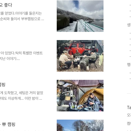
 오 좋다
보를 얻었다.이야기를 들은지는
봉순씨와 둘이서 부부캠핑으로 가
기를 매우 자주 하고 있는 @
생
내리고 겨울캠핑하기 딱 좋은 날
 판매하고 있는 커피 등의 음료
스럽게... LNT 후방 멀티어
으로 루프탑 텐트 난방을 함께하
@바밤바님과 @답설님 일행들과
남아 있었다.딱히 특별한 이벤트
지난 이야기:
10709)사람 없는 곳에서, 우리들만
행
 없는 연천의 사유지,그리고 지
했다.멤버가 늘었다기보다, ‘온도
가 다르다.캠핑장처럼 규칙이 보
 캠핑
 없다.그 경계에 서 있는 느낌.
 세우고, 자리를 잡..
게 도착했고, 세팅은 거의 없었
런데도 이상하게… 이런 밤이 오
 이유가이런 짧은 캠핑 안에 더
T
아니라 “오늘 잠”을 만들러 온
늘의 세팅은 최소. 최대한 빨리
오
 “밖에서 잠을 자는” 것을 목표
캠
- 쀼 캠핑
어드는 만큼, 생각도 줄어든다.