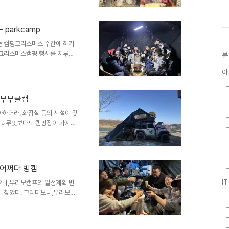
이 아니었나...이미 성인이 된
 넣어도 아프지 않을 사랑스러운
 parkcamp
느낌이지만 이제는 아빠 친구들과
함께 놀아줘서 고마워 짧게 마친
하는 캠핑크리스마스 주간에 하기
 크리스마스캠핑 행사를 치루는
분
렇게 진행하는것이긴 하지만 마음
아
봉달리크루 멤버인 @고스트님이
난 상황이라 아이들 모두 참석정
 이번 캠핑 초등학생 어린 시절
 - 부부클캠
번 두번 볼까말까 하지만 함께하
이 참... 그동안 parkcamp
하더라. 화장실 등의 시설이 갖
 ㅎㅎ무엇보다도 캠핑장이 가지고
는 것거기에 편의시설에 어느정도
 쌓여 화이트 크리스마스를 둘만의
수 있었던 시간 ㅎㅎ 아주 이르지
사는 연천 맛집 "어락"에서
- 어쩌다 벙캠
읍 평화로861번길
 업로드한 영상을 보시
I
으나,부라보캠프의 일정계획 변
 찾았다. 그러다보니,부라보캠
 ㅎㅎ 우리들만의 즐거운 시간을
는 시간 ㅎㅎ(옆 빵카에서 박수쳐
크루를 남겨둔채..다른 멤버들은