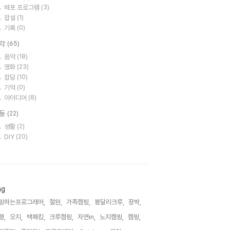
배포 프로그램
(3)
잡설
(1)
기록
(0)
각
(65)
음악
(18)
영화
(23)
잡담
(10)
기억
(0)
아이디어
(8)
동
(22)
생활
(2)
DIY
(20)
ag
핑하는프로그래머,
철원,
가족캠핑,
봉달리크루,
장박,
행,
오지,
백패킹,
크루캠핑,
자연in,
노지캠핑,
캠핑,