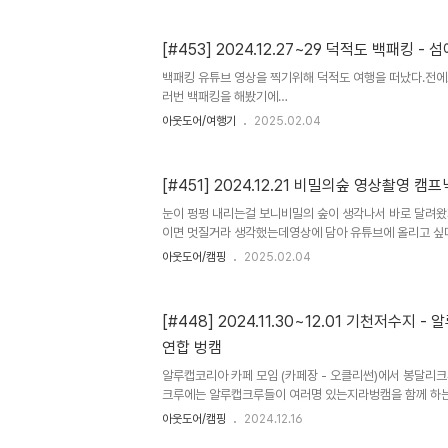
뷰 229 · 블로그리뷰 35m.place.naver.com 이에
루와 안녕캠핑이 연합해서 벙캠을 진행하기로 함. 양양 법
보태서 하늘을 별로 가득 채우고.. 그렇게 연합된 크루들이
[#453] 2024.12.27~29 덕적도 백패킹 - 
일인데, 금요일밤부터 많이들 모였다.사진속 장소는 캠핑장
백패킹 유튜브 영상을 찍기위해 덕적도 여행을 떠났다.전에
을 제공하는 바를 구성했는데 아직 조금 더 업그레이드 할
러번 백패킹을 해봤기에
야지 ㅎㅎ칵테일도 마시고 노래도..
(https://www.ilhoko.com/search/%EB%8D%
아웃도어/여행기
2025.02.04
이번에는 밧지름 해변으로 도보 백패킹을 하는것으로 컨셉 
변은...진리항에서 부터 걸어서 가기에 적당한 거리와너
기에 좋은 솔밭을 가지고 있는 해변 백패킹치고는 호사스
[#451] 2024.12.21 비밀의숲 영상촬영 캠프
갔던 여행이라 사람들에 치이지 않는 그야말로 황제캠핑을 
면...좋은 장소에는 거의 항상 함께하는 행락객들의 쓰레
눈이 펑펑 내리는걸 보니비밀의 숲이 생각나서 바로 달려왔
도 좋을텐데아쉬운 부분이 아닐 수 없다. (유튜브 영상에는 
이면 멋질거라 생각했는데영상에 담아 유튜브에 올리고 싶
쉘터도 피칭해보고 @험머랑에게 영상 촬영 도와달라고 했
아웃도어/캠핑
2025.02.04
않게 영상 찍을 수 있어서 고마웠음간만에 짧지만 만족스러
닉 https://www.youtube.com/watch?v=eDAvEq4
[#448] 2024.11.30~12.01 기천저수지
연합 벙캠
알루캡코리아 카페 모임 (카페장 - 오클리썬)에서 봉달리
크루에는 알루캡크루들이 여러명 있는지라벙캠을 함께 하는
하는것으로 진행하였다.참여한 봉달리크루 멤버는 @오클리썬
아웃도어/캠핑
2024.12.16
@험머랑,@부라보 그리고 나 @봉달(이후 알루캡 대표