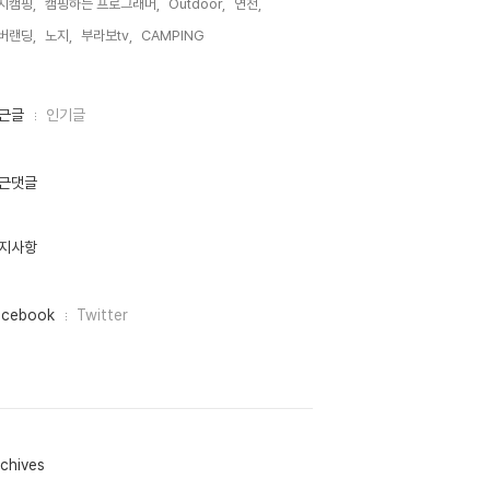
지캠핑,
캠핑하는 프로그래머,
Outdoor,
연천,
버랜딩,
노지,
부라보tv,
CAMPING,
근글
인기글
근댓글
지사항
acebook
Twitter
chives