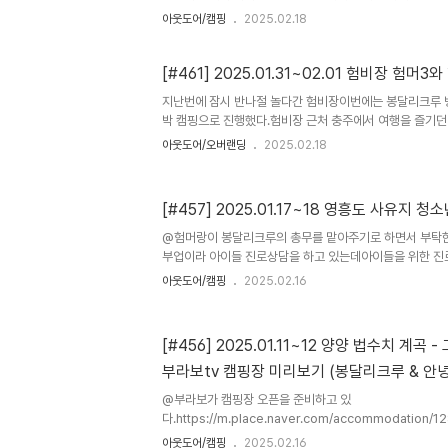
다같이 모이고.. 마냥 즐거운 일만 있었던것도 아니
아웃도어/캠핑
2025.02.18
그리 좋지 않았지만... 좋은 사람들과 함께 하는 시
문에 먼저 철수할 수 밖에 없었고이번에는 아버지가 응급실
할 수 밖에 없었다.먹고사는 일때문에가족의 생사가 걸린 
[#461] 2025.01.31~02.01 험비장 험머
먼저 가야하는 일도... "책임감"이라는 말에 대해 많은 생각
지난번에 잠시 반나절 놀다간 험비장이번에는 봉달리크루 벙
박 캠핑으로 진행했다.험비장 근처 충주에서 여행을 즐기
험로투어를 함께하고 얼마후에 @오클리썬이 합류하여 본진 구
아웃도어/오버랜딩
2025.02.18
전에 술 ㅎㅎㅎ간만에 즐거운 술거운 시간 눈이 또 내려서 
루 멤버들이 많이들 왔으면 더 즐겁지 않았을까... 아침
함께 사진 한방 남기고 모두 다 함께 철수 가는 길이 아쉬
[#457] 2025.01.17~18 영흥도 사유지 
@험머랑이 봉달리크루의 총무를 맡아주기로 하면서 부탁
부업이라 아이들 진로상담을 하고 있는데아이들을 위한 
서 캠프를 함께 해달라는 것.어쩌다보니..지난주에는 @부
아웃도어/캠핑
2025.02.16
크루 모임을 그곳에서 했고이번에는 @험머랑의 청소년 진
네 차가 많이 막히는 금요일 오후 봉달리크루 리더인 나와
랑이 먼저 만나서 아이들 캠프를 위한 가족센터 차원에서
[#456] 2025.01.11~12 양양 법수치 계곡
섭외한 사유지 자리에 먼저 도착하여 빵카 구성 및 캠프 
부라보tv 캠핑장 미리보기 (봉달리크루 & 안
전에 배가 고파 반합에 라면을 ㅎㅎ @꼬부기가 도착하여 막
명일에 있을 진로상담캠프에서는각자가 진..
@부라보가 캠핑장 오픈을 준비하고 있
다.https://m.place.naver.com/accommodation/
businessCategory=pension 양양계곡 그날이오면
아웃도어/캠핑
2025.02.16