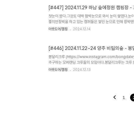
가입하심) 알루캡 멤버 5~6팀 빠지지 않는 먹캠 ㅎㅎ알루
즐거운 캠핑이쥐 ㅎㅎ 기천저수지...바닥에 눈이 쌓여 질
[#447] 2024.11.29 하남 숲에정원 캠핑장
캠장소로 딱 적당하다. 간만에 @부라보랑 함께하는 시간 
첫눈이 왔다.그것도 대박 함박눈으로 와서 눈이 쌓였다.눈
며...한국적 오버랜딩을 함께 만들어보자는 이야기...반도
좋지만장박을 하고 있는 캠퍼들은 쌓인 눈으로 인해 장박텐
로는 국경을 넘을 수..
장 신경쓰이는 일봉달리크루 멤버인 @제시카님의 장박지에
아웃도어/캠핑
2024.12.14
감 @험머랑님의 험머에 동승하여 @제시카님 장박지에 방
음 방문하는 @험머랑님유니크한 @제시카님의 세팅에 감
를 그리심 ㅎㅎㅎ 본격적인 보강작업눈삽질 및 팩다운 보
[#446] 2024.11.22~24 양주 비밀의숲 -
이와 마루 ㅎㅎ귀여운 녀석들 불변의 집관련 노동 음식은 
게 마무리
봉달리크루 (https://www.instagram.com/bongdale
추구하는 오버랜딩 크루들의 모임이다.봉달리크루는 크루 
오버랜딩 크루들의 리더들과 유명 유튜버들, 인플러언서들
아웃도어/캠핑
2024.12.13
의 성격을 가지고 있다.그러다 보니, 그 흔한 카페나 밴드
방 (검색X)을 운영하며 소통을 나누고 있다.그동안의 활동들
GOOUT 등)을 통해 인원수가 제법 늘어난데다가카페 등
의견들이 생겨나면서 아직은 정모가 아닌 "다함께 모이자"
리크루의 아지트격인 양주 비밀의숲(사유지)에서 모여 시간을
1