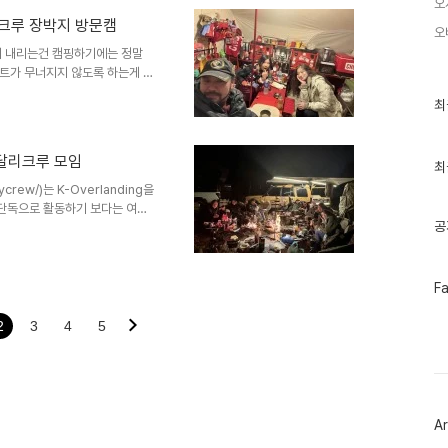
캡 모임 캠핑 스타일잘 먹어야
오
퍽거리긴 하지만이정도 인원의 벙
 - 크루 장박지 방문캠
오
ㅎㅎ 향후 오버랜딩을 함께하
이 내리는건 캠핑하기에는 정말
의 지형에 남북 분단상황이라 육로
트가 무너지지 않도록 하는게 가
 빵카 보강을 위해 지원하러
최
최
문! @제시카님의 장박지에 처
근
탄하고 본인도 장박의 행복회로
글
강역시 노가다 타입인겐가? 재식
과
 봉달리크루 모임
인
최
중식짜장 짬뽕 탕수육먹고 훈훈하
기
ycrew/)는 K-Overlanding을
글
단독으로 활동하기 보다는 여러
공
이 모여서 함께 줄기는 연합크루
도 없고오로지 초대로만 오픈카톡
 (GOCF, 세계캠핑대회,
 온라인 활동 연고지를 만들자는
페
F
이
는 취지로 크루 모임을 추진봉달
스
 함께 함.#금요일야성..
2
3
4
5
북
트
위
터
플
러
Ar
그
인