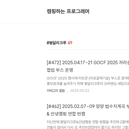
캠핑하는 프로그래머
봉달리크루
49
[#472] 2025.04.17~21 GOCF 2025 
협업 부스 운영
GOCF 2025 행사에 미트몬 (마포갈매기살) 부스로 참
홍보효과를 높여주기 위해 봉달리크루의 오버랜딩 세팅으
에서 이렇게 저렇게 세팅해보다가LNT OVERLAND 후방
카테고리 없음
2025.05.02
로 구성 업체만 들어온 날이라 우리끼리 즐거운 시간 행사 
사장에 갈매기살 냄새를 풍기며 미트몬 부스 운영시작평일
예측을 못하고 미리 많이 구워둔 탓이러저러한 이유로 판매부
[#462] 2025.02.07~09 양양 법수치계
ㅎ ㅏ.. 비가 내리는 구나..(사진은 분홍 제시카님과 분홍
& 안녕캠핑 연합 번캠
스) 비가 와서 어쩌나 싶었는데 나름 비 피할 자리도 만들어
지난번에 봉달리크루&안녕캠핑 연합 벙캠을 추진하고함께
견들이 많아서 다시 또 추진!!!양양까지 멀기도 하지만 그