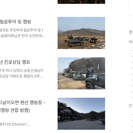
고황당한 오해도 있었고기분도
간들 지난번에도 먹고사는 일때
에 실려가시는 바람에 먼저 철수
위급한 상황때문에어쩔 수 없이
3와 험로투어 및 캠핑
을 하게 된 시간이었다.
개로 추진하여 험로투어 및 1
분
던 @험머랑님과 먼저 조인하여
축 그렇게 저녁이 되고... 육
아
더 하얀 세상 다음날..봉달리크
밥 차려묵고 @고스트님도 방문하여
웠는지 또 사진 사진
청소년 진로상담 캠프
한게 하나 있었다.상담선생님이
진로상담 이벤트로 봉달리크루에
라보가 캠핑장을 오픈전 봉달리
로상담 캠프를 진행하게 되었
이번 이벤트의 주최자인 @험머
의 준비를 함께하고 @험머랑이
 - 그날이오면 펜션 캠핑장 -
프로그램에 대해서 상의 빵카치기
I
녕캠핑 연합 벙캠)
걸리+전(이것이 도전인가...)
12897253/home?
펜션 & 캠핑장 : 네이버방문자리