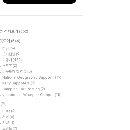
류 전체보기
(662)
웃도어
(546)
캠핑
(64)
오버랜딩
(9)
여행기
(432)
스포츠
(2)
아웃도어 앱 리뷰
(0)
National Geographic Support..
(15)
Kelty Suppoters
(3)
Camping Talk Posting
(2)
youtube ch. Wrangler Camper
(11)
T
(19)
ECM
(4)
서버
(6)
SNS
(1)
트렌드
(2)