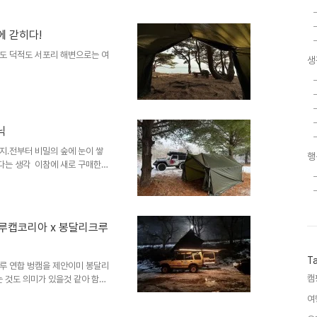
따라 캠핑장도 미리 볼 겸사봉달리크
수치계곡에서 바라본 밤하늘뻥 좀
 한자리에 모임 공식 모임은 토요
섬에 갇히다!
에 있는 부라보바(가칭)칵테일
도 덕적도 서포리 해변으로는 여
 예정이라고 일단 모였으니 놀아
생
95%EC%A0%81%EB%8F%84)
촬영 처음으로 가본 밧지름 해
무너무너무나도 좋은 바다뷰캠핑하
런 음식들로 캠핑을 즐겼고평일에
닉
즐기고 왔다. 아쉬웠던 점이라
기자기가 가져온 쓰레기만 가져가
지.전부터 비밀의 숲에 눈이 쌓
행
쓰레기 부분은..
다는 생각 이참에 새로 구매한
더니 흔쾌히 함께 해줘서 어렵지
웠던 캠프
FaqE
 - 알루캡코리아 x 봉달리크루
T
크루 연합 벙캠을 제안이미 봉달리
캠
 것도 의미가 있을것 같아 함께
, @정신봉, @미키님 커플,
여
님이신 @미리내님도 봉달리크루에