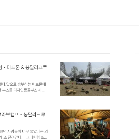
자라섬 - 미트몬 & 봉달리크루
여했다.맛으로 승부하는 미트몬에
로 부스를 디자인몽골부스 사이
어닝 2개를 결합한 형태의 부스
첫날금요일 (평일)이라 한적한 행
이라 사람들이 많이 없는 탓수요
진 ㅠㅠ 다음날은 괜찮겠지...?
곡 부라보캠프 - 봉달리크루
 트레일러들을 전시해놓은 카캠 부
 놓고 전날과는 다른 전략으로..
했던 사람들이 너무 좋았다는 의
렇게 또 달려간다. 그때처럼 또