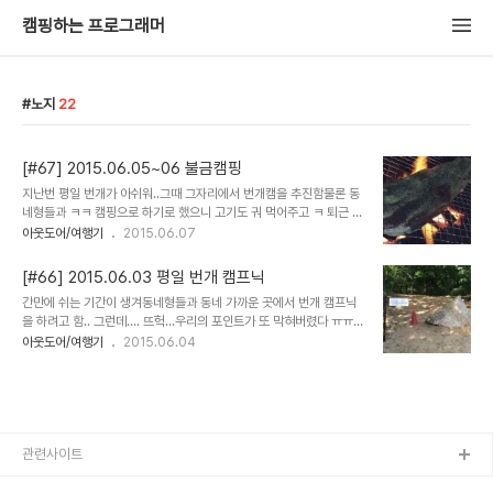
캠핑하는 프로그래머
노지
22
[#67] 2015.06.05~06 불금캠핑
​지난번 평일 번개가 아쉬워..그때 그자리에서 번개캠을 추진함물론 동
네형들과 ㅋㅋ 캠핑으로 하기로 했으니 고기도 궈 먹어주고 ㅋ​ 퇴근 직
후 바로 달려온 @진정힐링^^ 형은 말끔한 차림 ㅋㅋ어색해요 이런모
아웃도어/여행기
2015.06.07
습~ ㅋㅋ 통삼겹 한덩이를 살살 굽다보니... 배는 고픈데 시간이 너무
지체되어고기를 조각조각 내어 굽기 시작..역시 빨리 익는군화~ 야밤
[#66] 2015.06.03 평일 번개 캠프닉
에 고기 구울땐 헤드렌턴이 똵이쥥​ 헤드랜턴 조명도 뭔가.. 오지스런
​간만에 쉬는 기간이 생겨동네형들과 동네 가까운 곳에서 번개 캠프닉
감성 돋네..​ @진정힐링^^ 형 차에서 네비를 떼어와 dmb tv 시청도
을 하려고 함.. 그런데.... ​뜨헉...우리의 포인트가 또 막혀버렸다 ㅠㅠ
하고 ..배터리는 금방 방전...​ 멀리 강동에서 날아돈 라나&코난 커플도
이래서 포인트를 공유하면 안되는것인가.... 어흙 ㅠㅠ 할 수 없이..행
아웃도어/여행기
2015.06.04
우리와 함께 불멍&tv 타임​ 남들하는 불금대신 가까운곳으로 노지로
선지를 바꿔조금 떨어진... 인천의 어딘가에 자리를 잡기로 함 뭐 아는
나온 캠핑이다보니 먹방도 간소하게....골뱅이 + 비빔면.. 다 괜츈한
사람은 사진만 봐도 다 아는 그곳 ​어닝만 내려서 자리 세팅..​ ​형들 기다
데.. 뜨겁...
리면서 셀카질 뿅뿅​ 어둑어둑 밤이 되자 ​형들이 찾아와서 또 수다수
다.. 동네 맥주집에서 만나서 한잔해도 되는걸굳이 밖으로 나와서 수다
수다... 뭐.. 다들 살면서어려운일 힘든일 겪으며 살지만... 캠우들 만큼
은 항상 즐거운 모습으로 살아서..서로 즐거운 에너지를 주고 받으며긍
관련사이트
정적인 인터렉티브가 지속되었으면 좋겠다.