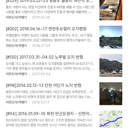
[#229] 2019.03.22~23 영종도 을왕리 퇴근박 노지
만나 3. 오지/노지 및 캠핑과 관련된 포괄적인 공유를 하는 것을 취지
캠핑
좋은 사람이 되는 방법 타인에게 친절과 배려를 베풀 수 있는 사람그런
로 개설된 단톡방이다. 취지에 맞게 누구나 캠핑 계획을 공유하면 조인
사람을 좋은 사람이라고 한다. 타인에게 친절과 배려를 베풀려면...일
하여 캠핑을 즐길 수 있는... 그런 형태로 운영하려고 했으나 참여가 저
단 스스로에게 그럴 수 있어야 하고그럴려면스스로가 그런 좋은 상황
아웃도어/여행기
2019.03.25
조... 그랬다.. 아는 사람이 아니면 선뜻 캠핑에 조인하기 어려우니 먼
이 되어야 한다. ​​[영종도어느노지에서.jpg] 이번 캠핑은 금요일 퇴근
저 “아는 사람”이 되자는 취지하에 정모(정캠)을 시행하기로 결정함.
박월요일 시연이 잡혀있어서내 성격상 휴일 근무를 분명히 할것이기
그러나... 추진과정에서의 조금..
[#202] 2018.06.16~17 연천주상절리 오지캠핑
에... =_=선 강제휴식을 잡았다. 요즘들어"강제휴식"이란 말을 많이
여행생활자 여행이 일상인 사람을 그렇게 부르더라. 하긴.. 내가 캠핑
자주 쓴다.스스로에게 휴식이 필요하다는것을 느끼기 때문이겠지. 그
하는 프로그래머인지 프로그래밍하는 캠퍼인지 혼란스러울때가 있다.
러나 몸은머리의 지배를 받게 되어 있어서​머리가 쉬고있지 않으면몸
:-) 매주 떠나는 여행 그렇게 매주 새로운 곳을 찾아 떠나보려 하지만
아웃도어/여행기
2018.07.09
도 제대로 쉬질 못하는것 같더라. 그래서 이번엔parkcamp 대장님과
매번 새로운 곳을 찾는다는게 그리 쉬운일은 아니다. 박지에 대한 정보
술한잔 함께 나누는둘캠으로... 평상시의 좋은 컨디션을 유지하기 위해
를 찾아야하고 거리나 시간 날씨 등 고려해야할 사항들이 많다. 그래서
한참 지켜온 절주 (節酒)​술이라는..
[#150] 2017.03.31~04.02 노루벌 오지 번캠
가끔은 이미 가봤던 곳을 찾아가기도 하는데 당연히 그곳은 좋은곳이
​​오지를 가고 싶었다. 꽤 오랜동안 오지캠핑을 갈망하며 보내오다가 드
아니겠나 좋은곳이라는 기준은 여러가지가 있겠지만 내가 첫번째로
디어 몇몇 캠우들과 오지번캠 약속을 잡았다. 사전적 의미의 오지는 인
꼽는것은 경치(view)이다. 경치가 좋은곳은 보통 도착하자마자 눈에
적이 닿지않는 내륙지방을 뜻하는것이만 우리는 그저 캠핑장이 아닌
아웃도어/여행기
2017.04.04
보이는것에 압도되어 흥분이 시작되거나 힐링이 되기 시작한다. 그것
곳에서의 캠핑을 오지캠핑이라한다. 다듬어 지지 않은 거친 자연에 가
은 이후의 모든 여정이 즐거울 가능성이 매우 크다. 연천 동이리 주상
까운 그곳 들어가는 시간도 나가는 시간도 제약이 없는 조금 더 자유로
절리가 그러하다. 벌써 서너번은 찾아온곳..
[#98]2016.02.12~13 인천 어딘가 노지 번캠
운 주인없는 땅 물론 국유지 이거나 누군가의 (방치해놓은) 사유지 일
캠핑이라하기에도 난장이라하기에도 어딘가 조금은 부족한듯한... 가
수도 있으나, 대개는 누구도 제약하지 않기에... 노루벌... 홀로 계신 아
까운 노지에서의 번캠의 장점은 음주 후 집으로 돌아가지 않는 다는 점
버지를 뵈러 가서 모시고 종종 들렀던 그곳. 이번에는 아버지를 모시지
​​​ 적은 비용으로 맛있는 음식을 직접 해 먹는다는 점 ​ 언제라도 금방 날
아웃도어/여행기
2016.02.17
않았다. 대신 캠우들과의 2박의 시간을 함께한 후 아버지를 뵙고 돌아
아와 함께하는 캠우들이 있다는 점 ​ 어쨌거나 캠핑이라는 점 ​​​ 한밤의
가는 일정으로 잡았다. 막히는 도로의 금요일 밤을 달려 세시간 가까이
정적과 야경을 즐길 수 있다는 점 ​ 옹기종기 모여 군시절 추억을 되새
걸려 목적지인 대전 노루벌..
[#94] 2016.01.09~10 화천 딴산유원지 - 산천어축
기며 취침에 임할 수 있다는 점 ​ 언제부터가 "우리"라고 부를 수 있는
제
​딴산유원지 캠핑 1년만에 다시 찾은곳.. 2주전 캠핑에서 약속한 다시
공동체가 있다는 것이다... ​​
찾아온 딴산유원지 캠핑 지난번엔 3시간 가까이 걸리는 경로였는데 1