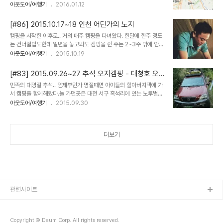
년사이 도로가 생겼나 이동시간이 많이 줄었네.. 이 정도면 다닐만 한
아웃도어/여행기
2016.01.12
것 같다. ​ 하지만 모두 잠든 새벽에 출발 왜냐면 1박의 짧은 캠핑이기
에 조금 더 많은 시간을 목적지에서 보내기 위함이랄까... ​​ 동이 터오는
[#86] 2015.10.17~18 인천 어딘가의 노지
길을 따라 지난번엔 볼 수 없었던 경치 차를 잠시 세우고 졸음도 없앨
​​​캠핑을 시작한 이후로.. 거의 매주 캠핑을 다녀왔다. 한달에 한주 정도
겸 주변 경관을 둘러본다. ​ 얼마 지난지 않아 도착한 딴산유원지... 예
는 건너뛸법도한데 일년을 놓고봐도 캠핑을 쉰 주는 2~3주 밖에 안된
년보다 따뜻한 날씨 탓에 빙벽도 예년만 못해보이긴하나 그래도 역시
다. 생각해보면 매번 캠핑을 위한 캠핑은 아니었다. 무엇을 하더라도
아웃도어/여행기
2015.10.19
장관이다.. ​ 일단 빵카를 먼저 치고... ​ 잠시동안의 휴식시간을 갖는다.
캠핑이 따라 다닌것이지 꼭 캠핑을 하기위해 나섰던건 아니란 말이다.
간만에 찾는 이곳에 대한 설레임에 잠못자고 달려온 내 몸에 대한 보상
여행을 가고... 락페스티벌을 가고.. 낚시, 등산을 가고... 사람들을 만
이..
[#83] 2015.09.26~27 추석 오지캠핑 - 대청호 오
나러 나갔는데 .. 거기에는 항상 캠핑이 함께 했던것 뿐이다. 이번주에
지 실패로 노루벌 캠핑
​민족의 대명절 추석.. 언제부턴가 명절때면 아이들의 할아버지댁에 가
도 그저 좋아하는 형들과 동생들을 만나러 나선다. :-) 매주 아웃도어
서 캠핑을 함께해왔다.늘 가던곳은 대전 서구 흑석리에 있는 노루벌매
활동을 나가다보니 신변정리가 어렵다 ㅋ 쇼핑은 인터넷으로 한다치
번 같은 곳을 가다보니 이번에는 다른곳으로 가보면 어떨까하여 오지
아웃도어/여행기
2015.09.30
더라도 덥수룩 지저분하게 자란 이 머리는 어쩌란 말인가 ㅎㅎㅎ 그래
정보를 찾던중대청호 부근 오지 정보를 입수하게 된다.블로그 내용과
서 이번주는 쉬려고 했다. 누군가의 결혼식에도 다녀오고 미용실도 다
사진으로보니 +_+ 오우 여기다! 싶어 1일단 찾아가봄 그런데... 초행
녀오고 그동안 못했던 ..
길.. 특히나 오지를 갈때는 날 밝을때 조심조심 갔어야 했는데..느지막
더보기
히 출발한지라 목적지 부근에 갔을때는 이미 날이 조금씩 어두워지고
있는 상황 비포장된 임도길을 따라 수풀이 우거진 급경사길을 따라 내
려갈적에는 더욱 더 조심했어야 했다. ㅠㅠ ​ 조심하지 않은 탓에 결국
빠짐 ㅠㅠ 불행 중 다행히 누가 다치거나 차가 파손되지 않았음. 아..
이 오지에서 처음 맞은 이 난국..
관련사이트
Copyright © Daum Corp. All rights reserved.