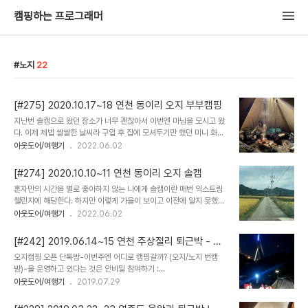
캠핑하는 프로그래머
노지
22
[#275] 2020.10.17~18 연천 동이리 오지 부부캠핑
지난번 솔캠으로 왔던 장소가 너무 괜찮아서 이번엔 마님을 모시고 왔
다. 이제 제법 쌀쌀한 날씨라 구입 후 집에 모셔두기만 했던 미니 화목
난로도 챙겨왔다. 계속 장작을 넣어줘야 하는 다소 번거로움이 있었지
아웃도어/여행기
2022.06.02
만 일단 따뜻하고 여러모로 쓸모있고 유용해서 좋었다능 이거이거 연
통 구멍 잘 챙겨야했는데 첨 가져나온지라 요로코롬 나무조각을 이용
[#274] 2020.10.10~11 연천 동이리 오지 솔캠
해서 텐트면에 닿지 않게만 잘 구성 이중연통과 가죽 절연덮개가 필요
혼자만의 시간을 별로 좋아하지 않는 나에게 솔캠이란 매번 익스트림
하단걸 역시 따땃하고 좋으니 편하게 누워서 쉬는 마님 밖에 나오면 일
챌린지에 해당한다. 하지만 이렇게 가을이 보이고 이전에 알지 못했던
단 쉬는게 쵝오 나는 밖으로 나왔지 오늘은 별사진도 건질 수 있을까
스페이스를 찾아낸다는것은 생각보다 재미있고 즐거운 일이라서 시간
아웃도어/여행기
2022.06.02
해서 별은 많은데 카메라에 담기는 쉽지않지 시린손을 감수하며 여러
가는줄 몰랐던 조금 안쪽으로 들어와 보니 사람들 없는 빈 공간이 많았
장 찍어야 겨우 한두장 건질까 말까 아웃도어 활동에 있어 게을러진 나
다. 이곳에 자리를 잡고 대략적으로 여기가 어딘가 보니 동이리 주상절
를 느끼는데 즐거움에 대한 열정이 식은건지 몸이..
[#242] 2019.06.14~15 연천 주상절리 퇴근박 - 오
리 포인트에서 강물 하류따라 대각선 아래 위치한곳 혼자 나오니 뭐 그
지캠핑 오픈톡방 정모
오지캠핑 오픈 단톡방-이번주엔 어디로 캠핑갈까? (오지/노지 번캠
닥 짐이 많을 필요는 없었으나 기본적으로 있어야 할건 다 있어야 했기
방)-을 운영하고 있다는 것은 안비밀 참여하기 :
에 뭐라도 먹고 뭐라도 채울라면 기본은 있어야하지 불멍시간도 필요
https://open.kakao.com/o/gDo9bcJ 이 오픈 단톡방의 개설
아웃도어/여행기
2019.07.29
하고 나의 공간을 사진속에 남기는 시간도 혼자만의 생각정리 시간도
취지는 그동안의 모임 성격과는 달리 1. 구속없이 마음이 내키는대로
필요한 보통은 혼자만의 시간에서 생각이 많아지고 아니 정확히 표현
캠핑 이벤트를 생성하거나 참여하고 2. 서로다른 새로운 캠핑크루를
하자면 담아놓기만 했던 생각들을 풀어 내 머리속에..