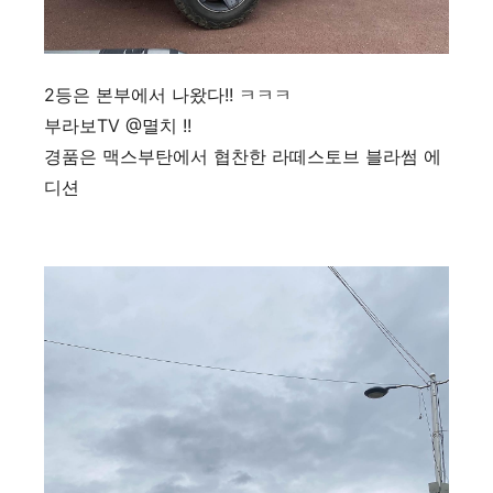
2등은 본부에서 나왔다!! ㅋㅋㅋ
부라보TV @멸치 !!
경품은 맥스부탄에서 협찬한 라떼스토브 블라썸 에
디션