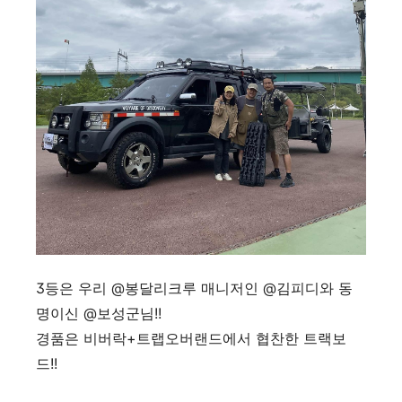
3등은 우리 @봉달리크루 매니저인 @김피디와 동
명이신 @보성군님!!
경품은 비버락+트랩오버랜드에서 협찬한 트랙보
드!!