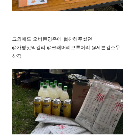
그외에도 오버랜딩존에 협찬해주셨던
@가평잣막걸리 @크래머리브루어리 @세븐김스무
산김