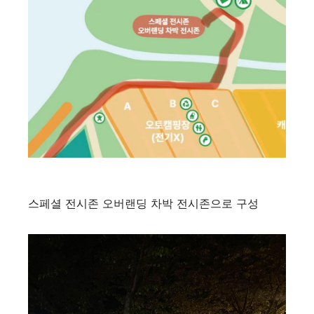
스페셜 전시존 오버랜딩 차박 전시존으로 구성