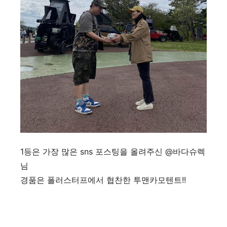
1등은 가장 많은 sns 포스팅을 올려주신 @바다슈렉
님
경품은 폴러스터프에서 협찬한 투맨카모텐트!!