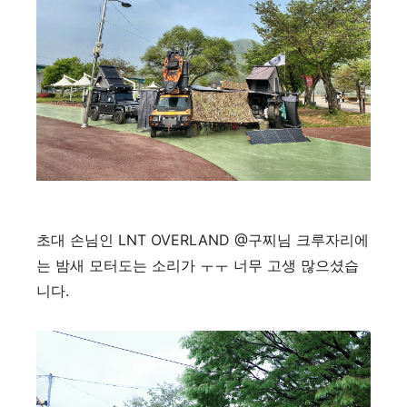
초대 손님인 LNT OVERLAND @구찌님 크루자리에
는 밤새 모터도는 소리가 ㅜㅜ 너무 고생 많으셨습
니다.