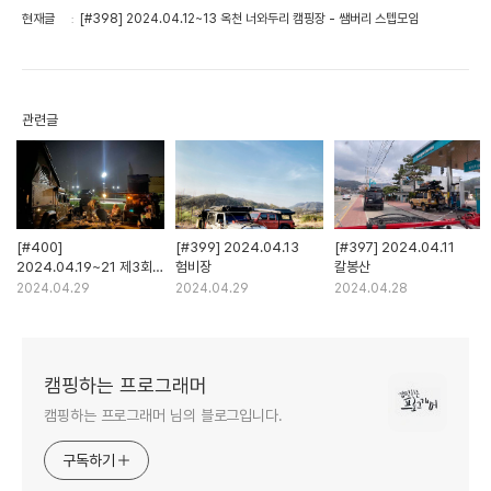
현재글
[#398] 2024.04.12~13 옥천 너와두리 캠핑장 - 쌤버리 스텝모임
관련글
[#400]
[#399] 2024.04.13
[#397] 2024.04.11
2024.04.19~21 제3회
험비장
칼봉산
GOCF와 오버랜딩존
2024.04.29
2024.04.29
2024.04.28
캠핑하는 프로그래머
캠핑하는 프로그래머 님의 블로그입니다.
구독하기