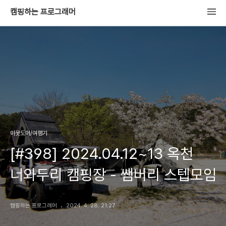
캠핑하는 프로그래머
아웃도어/여행기
[#398] 2024.04.12~13 옥천
너와두리 캠핑장 - 쌤버리 스텝모임
캠핑하는 프로그래머
2024. 4. 28. 21:27