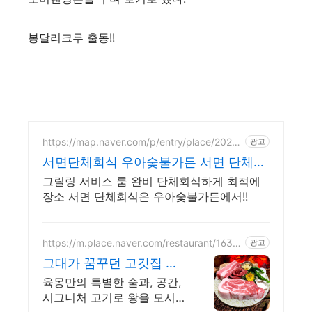
봉달리크루 출동!!
https://map.naver.com/p/entry/place/20297
광고
17204
서면단체회식 우아숯불가든 서면 단체회
식으로 최적에장소
그릴링 서비스 룸 완비 단체회식하게 최적에
장소 서면 단체회식은 우아숯불가든에서!!
https://m.place.naver.com/restaurant/1639
광고
516083
그대가 꿈꾸던 고깃집 육
몽
육몽만의 특별한 술과, 공간,
시그니처 고기로 왕을 모시