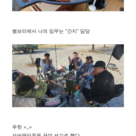
쌤보리에서 나의 임무는 “간지” 담당
푸핫 =_=
오버랜딩존을 꾸며 보기로 했다.