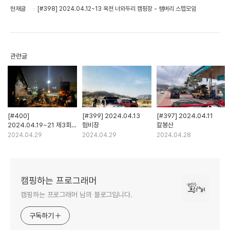
현재글
[#398] 2024.04.12~13 옥천 너와두리 캠핑장 - 쌤버리 스텝모임
관련글
[#400]
[#399] 2024.04.13
[#397] 2024.04.11
2024.04.19~21 제3회
험비장
칼봉산
GOCF와 오버랜딩존
2024.04.29
2024.04.29
2024.04.28
캠핑하는 프로그래머
캠핑하는 프로그래머 님의 블로그입니다.
구독하기