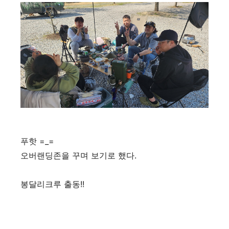
푸핫 =_=
오버랜딩존을 꾸며 보기로 했다.
봉달리크루 출동!!