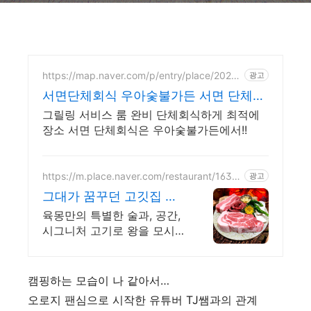
https://map.naver.com/p/entry/place/20297
광고
17204
서면단체회식 우아숯불가든 서면 단체회
식으로 최적에장소
그릴링 서비스 룸 완비 단체회식하게 최적에
장소 서면 단체회식은 우아숯불가든에서!!
https://m.place.naver.com/restaurant/1639
광고
516083
그대가 꿈꾸던 고깃집 육
몽
육몽만의 특별한 술과, 공간,
시그니처 고기로 왕을 모시
듯 손님을 대접합니다
캠핑하는 모습이 나 같아서…
오로지 팬심으로 시작한 유튜버 TJ쌤과의 관계