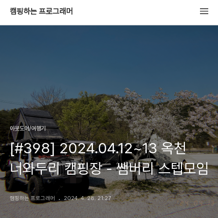
캠핑하는 프로그래머
아웃도어/여행기
[#398] 2024.04.12~13 옥천
너와두리 캠핑장 - 쌤버리 스텝모임
캠핑하는 프로그래머
2024. 4. 28. 21:27