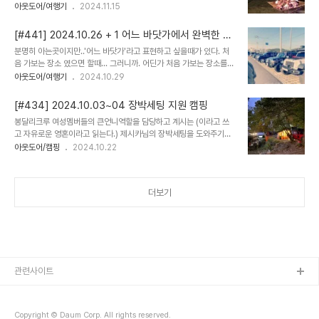
전의 사업들이 취소된다. IT바닥에 일하면서 요즘처럼 안좋은 상황을
아웃도어/여행기
2024.11.15
겪었던 적이 있을까… 30년이상 이바닥에 종사하신 대표님들도 하나
같이 하는 말은 “내 이렇게 어려운 해는 올해가 처음입니다.” 돈을 받
[#441] 2024.10.26 + 1 어느 바닷가에서 완벽한 솔
고 하는 일이 아닌 돈을 받는 일을 만들려고 하는 일 들어오는 오퍼를
캠
분명히 아는곳이지만..'어느 바닷가'라고 표현하고 싶을때가 있다. 처
골라서 하던 때도 오래전이지 않은데 찾고 찾아 깎고 지르고 질러서 사
음 가보는 장소 였으면 할때... 그러니까. 어딘가 처음 가보는 장소를
업을 따내야하는 현실 신규 사업을 따냈다는 이야기는 들어보기 힘든
느끼고 싶을때 그러하다. 그래서 오늘은 어느 바닷가 라고 표현한다.
아웃도어/여행기
2024.10.29
시기다. 원래 예정했던 봉달리크루 @제시카님 장박지 모임에도 참석
#episode 1한적한 바닷가를 느끼고 싶어 나간 그곳은 누군가의 사
하지 못하고 못내 아쉬움을 달래려 영종도 어딘가… 사실은 언젠가도
유지였다. 지인들 한정으로 예약해서 받는다는 그곳은 무엇엔가 홀린
혼자 찾아왔던 그자리 https://www.i..
[#434] 2024.10.03~04 장박세팅 지원 캠핑
듯 나도 모르게 그곳에 가 있었고... 모래사장에 빠져 구난이 필요한 캠
봉달리크루 여성멤버들의 큰언니역할을 담당하고 계시는 (이라고 쓰
핑카를 도와 탈출할 수 있도록 도와주었던 일 감사하다는 말과 함께 보
고 자유로운 영혼이라고 읽는다.) 제시카님의 장박세팅을 도와주기로
답으로 나는 캠핑할 수 있는 자리를 받을 수 있었고 해지는 풍경을 바
한 날 개천절 하루 징검다리 휴일이지만 어디론가 떠나는 차들로 도로
아웃도어/캠핑
2024.10.22
라볼 수 있었다. "나는 해지는 풍경이 좋아, 우리 해지는 거 보러 가
는 꽉 차있어서 생각보다 장박지까지 가는데 시간이 쫌 걸렸다. 제시
자...." "기다려야 해...." "뭘 기다려?" "해가 지길 기다려야 한단 말이
카님의 장박지는 검단산 인근에 있는 캠핑장으로비교적 좋은 시설과
야." 어린..
환경으로 구성장박 장비를 이사하듯 트럭으로 가져오는 클라스...그래
더보기
서... 빡시게 세팅할 수 밖에 없... 제시카님과 미키형+미키형 딸래
미 모여서 즐거운 시간을 함께 함. 이거슨 제시카님 스타일장박지도 아
기자기 멋스럽게 꾸며역시 제시카님 답구나.. 싶은. 도와줘서 고맙다고
많은 음식으로 보답을 해주심 ㅋ 자주 놀러오라고 하셨으니... 자주 놀
러가겠습니다!ㅎㅎㅎ
관련사이트
Copyright © Daum Corp. All rights reserved.