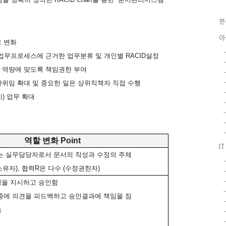
분
아
로
변화
업무프로세스에
근거한
업무분류
및
개인별
RACID
설정
역량에
맞도록
책임권한
부여
한위임
확대
및
중요한
일은
상위직책자
직접
수행
치
)
업무
확대
역할
변화
Point
I
는
실무담당자로서
문서의
작성과
수정의
주체
소유자
),
협력
R
은
다수
(
수정권한자
)
성을
지시하고
승인함
중에
의견을
피드백하고
승인결과에
책임을
짐
음