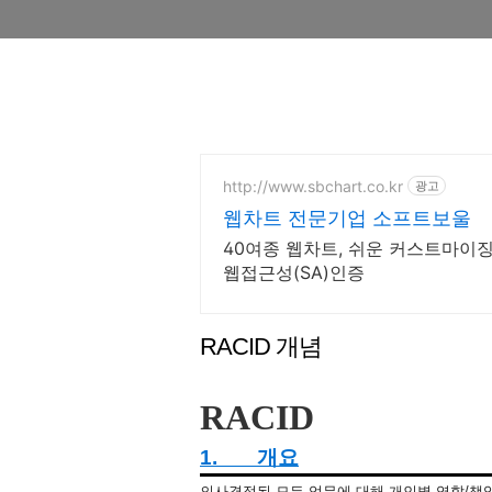
http://www.sbchart.co.kr
광고
웹차트 전문기업 소프트보울
40여종 웹차트, 쉬운 커스트마이징
웹접근성(SA)인증
RACID 개념
RACID
1.
개요
의사결정된
모든
업무에
대해
개인별
역할
/
책