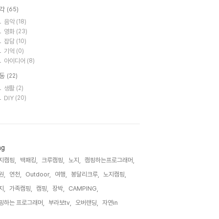
각
(65)
음악
(18)
영화
(23)
잡담
(10)
기억
(0)
아이디어
(8)
동
(22)
생활
(2)
DIY
(20)
ag
지캠핑,
백패킹,
크루캠핑,
노지,
캠핑하는프로그래머,
원,
연천,
Outdoor,
여행,
봉달리크루,
노지캠핑,
지,
가족캠핑,
캠핑,
장박,
CAMPING,
핑하는 프로그래머,
부라보tv,
오버랜딩,
자연in,