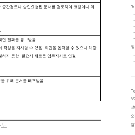
생
중
중간검토나
승인요청된
문서를
검토하여
코칭이나
의
능
되면
결과를
통보받음
행
서
작성을
지시할
수
있음
.
의견을
입력할
수
있으나
해당
결하지
못함
.
필요시
새로운
업무지시로
연결
행을
위해
문서를
배포받음
T
능
오
철
오
름도
캠