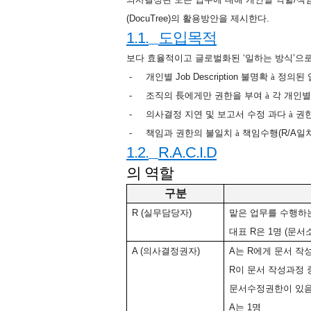
(DocuTree)
의
활용방안을
제시한다
.
1.1.
도입목적
보다
효율적이고
글로벌화된
‘
일하는
방식
’
으
-
개인별
Job Description
불명확
à
정의된
-
조직의
長에게만
권한을
부여
à
각
개인별
-
의사결정
지연
및
보고서
수정
과다
à
권
-
책임과
권한의
불일치
à
책임수행
(R/A
일
1.2.
R.A.C.I.D
의
역할
구분
R (
실무담당자
)
맡은
업무를
수행하
대표
R
은
1
명
(
문서
A (
의사결정권자
)
A
는
R
에게
문서
작
R
이
문서
작성과정
문서수정권한이
있
A
는
1
명