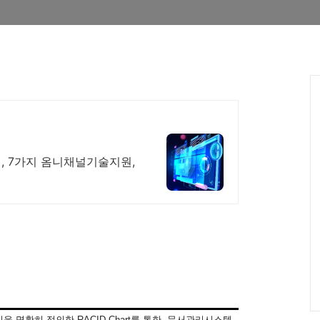
, 7가지 옴니채널기술지원,
임을
명확히
정의한
RACID Chart
를
통한
문서관리시스템