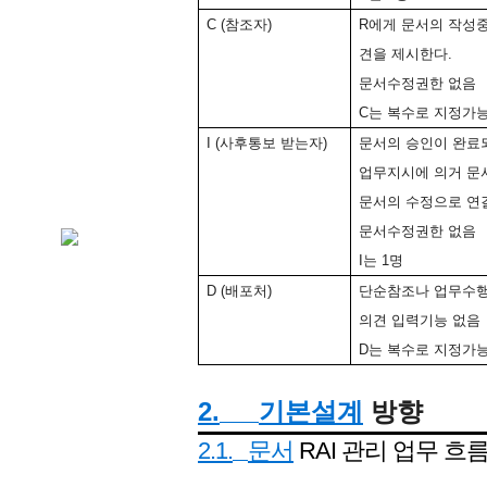
C (
참조자
)
R
에게
문서의
작성
견을
제시한다
.
문서수정권한
없음
C
는
복수로
지정가
I (
사후통보
받는자
)
문서의
승인이
완료
업무지시에
의거
문
문서의
수정으로
연
문서수정권한
없음
I
는
1
명
D (
배포처
)
단순참조나
업무수
의견
입력기능
없음
D
는
복수로
지정가
2.
기본설계
방향
2.1.
문서
RAI
관리
업무
흐