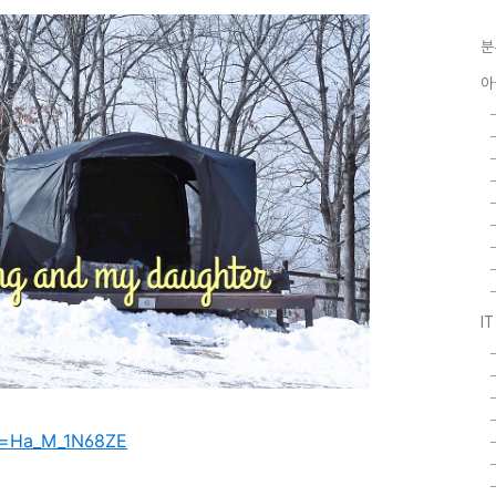
분
아
I
v=Ha_M_1N68ZE