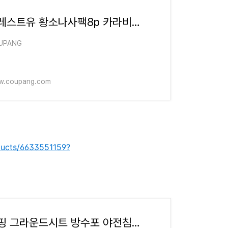
포레스트유 황소나사팩8p 카라비너8p
UPANG
.coupang.com
ducts/6633551159?
캠핑 그라운드시트 방수포 야전침대 바닥시트 그라운드 오레고니안 캠퍼st 빈나노 슈팅매트