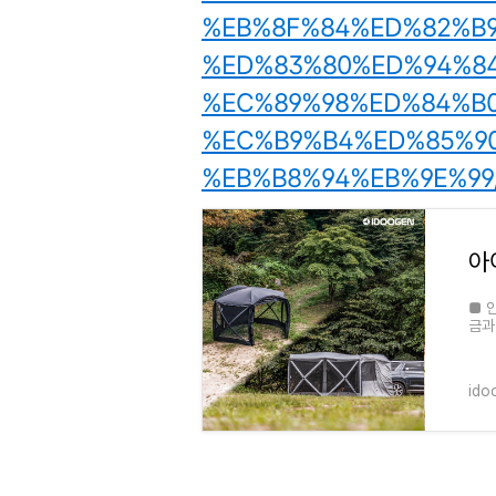
%EB%8F%84%ED%82%B9
%ED%83%80%ED%94%8
%EC%89%98%ED%84%B0
%EC%B9%B4%ED%85%9
%EB%B8%94%EB%9E%99/856
■ 
금과
무통
레뱅
ido