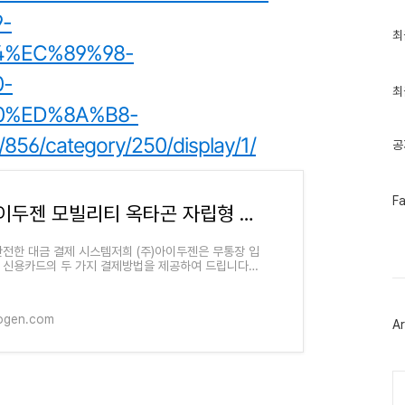
-
최
최
근
4%EC%89%98-
글
과
-
인
최
기
0%ED%8A%B8-
글
/category/250/display/1/
공
페
F
아이두젠 모빌리티 옥타곤 자립형 차박 텐트 도킹 타프쉘 쉘터 카텐트 [블랙]
이
스
북
안전한 대금 결제 시스템저희 (주)아이두젠은 무통장 입
트
 신용카드의 두 가지 결제방법을 제공하여 드립니다.
위
장 입금은 상품 구매 대금은 PC뱅킹, 인터넷뱅킹, 텔
터
킹 혹은 가까운
플
러
ogen.com
Ar
그
인
Ca