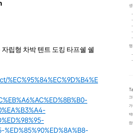
n
생
행
자립형 차박 텐트 도킹 타프쉘 쉘
roduct/%EC%95%84%EC%9D%B4%E
T
크
C%EB%A6%AC%ED%8B%B0-
가
0%EA%B3%A4-
백
D%ED%98%95-
캠
5-%ED%85%90%ED%8A%B8-