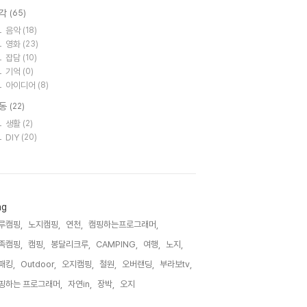
각
(65)
음악
(18)
영화
(23)
잡담
(10)
기억
(0)
아이디어
(8)
동
(22)
생활
(2)
DIY
(20)
ag
루캠핑,
노지캠핑,
연천,
캠핑하는프로그래머,
족캠핑,
캠핑,
봉달리크루,
CAMPING,
여행,
노지,
패킹,
Outdoor,
오지캠핑,
철원,
오버랜딩,
부라보tv,
핑하는 프로그래머,
자연in,
장박,
오지,