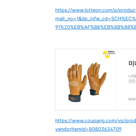
https://www.lotteon.com/p/produ
mall_no=1&dp_infw_cd=SCH%
91%20%EB%AF%B8%EB%8B%88%
나에
모든 
www
https://www.coupang.com/vp/pro
vendorItemId=80803634709