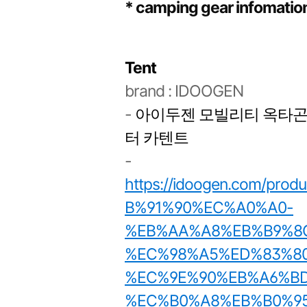
* camping gear infomatio
Tent
brand : IDOOGEN
-
아이두젠 모빌리티 옥타곤 
터 카텐트
-
https://idoogen.com/p
B%91%90%EC%A0%A0-
%EB%AA%A8%EB%B9%8
%EC%98%A5%ED%83%8
%EC%9E%90%EB%A6%B
%EC%B0%A8%EB%B0%9