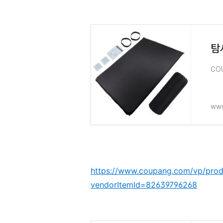
탐
CO
www
https://www.coupang.com/vp/pro
vendorItemId=82639796268