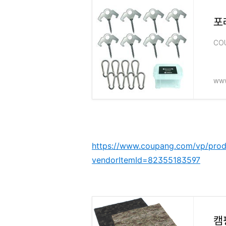
CO
www
https://www.coupang.com/vp/pro
vendorItemId=82355183597