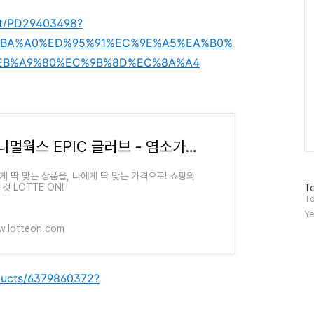
ct/PD29403498?
EC%BA%A0%ED%95%91%EC%9E%A5%EA%B0%
EB%A9%80%EC%9B%8D%EC%8A%A4
미니멀웍스 EPIC 글러브 - 염소가죽/엔틱/아웃도어장갑 : 롯데ON
게 딱 맞는 상품을, 나에게 딱 맞는 가격으로! 쇼핑의
방
것 LOTTE ON!
To
문
To
자
Ye
수
.lotteon.com
ducts/6379860372?