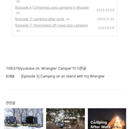
(0)
[Episode 4] Christmas solo camping in Muuido
2023.02.03
(0)
[Episode 2] camping after work
2023.01.20
(0)
[Episode 1] Yeoncheon off-road solo camping
2023.01.19
(0)
'아웃도어/youtube ch. Wrangler Camper'의 다른글
현재글
[Episode 3] Camping on an island with my Wrangler
관련글