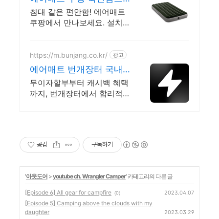
로 깊은 숙면
침대 같은 편안함! 에어매트
쿠팡에서 만나보세요. 설치
걱정 없이 편하게, 오늘주문
내일도착 로켓배송으로 즐겨
보세요.
https://m.bunjang.co.kr/
광고
에어매트 번개장터 국내
최대 브랜드 중고거래
무이자할부부터 캐시백 혜택
까지, 번개장터에서 합리적으
로 중고거래 하세요 전국 각
지에서 올라오는 전국구 최
다 상품 매일 10만 개 이상의
신규 상품 업로드
공감
구독하기
'
아웃도어
>
youtube ch. Wrangler Camper
' 카테고리의 다른 글
[Episode 6] All gear for campfire
2023.04.07
(0)
[Episode 5] Camping above the clouds with my
daughter
2023.03.29