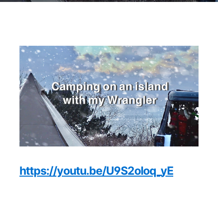
https://youtu.be/U9S2oloq_yE