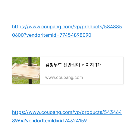
https://www.coupang.com/vp/products/584885
0600?vendorItemId=77454898090
캠핑무드 선반걸이 베이지 1개
www.coupang.com
https://www.coupang.com/vp/products/543464
8964?vendorItemId=4174324159