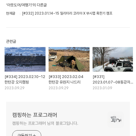
'아웃도어/여행기'의 다른글
현재글
[#332] 2023.01.14~15 밀리터리 코리아 X 부시랩 혹한기 캠프
관련글
[#334] 2023.02.10~12
[#333] 2023.02.04
[#331]
한탄강 오지캠핑
한탄강 유원지 나드리
2023.01.07~08동강자연
부녀캠
2023.09.29
2023.09.29
2023.01.09
캠핑하는 프로그래머
캠핑하는 프로그래머 님의 블로그입니다.
구독하기