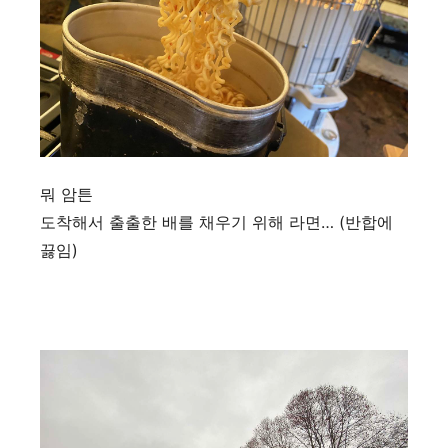
뭐 암튼
도착해서 출출한 배를 채우기 위해 라면… (반합에
끓임)