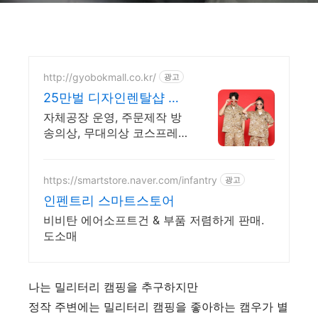
http://gyobokmall.co.kr/
광고
25만벌 디자인렌탈샵 교
복몰 오늘배송 오늘도착
자체공장 운영, 주문제작 방
택배대여
송의상, 무대의상 코스프레
밀리터리 5000원 파격할인
5000여개 디자인 2만벌 렌
탈 의상 대량 보유, 오늘주문
https://smartstore.naver.com/infantry
광고
당일배송
인펜트리 스마트스토어
비비탄 에어소프트건 & 부품 저렴하게 판매.
도소매
나는 밀리터리 캠핑을 추구하지만
정작 주변에는 밀리터리 캠핑을 좋아하는 캠우가 별