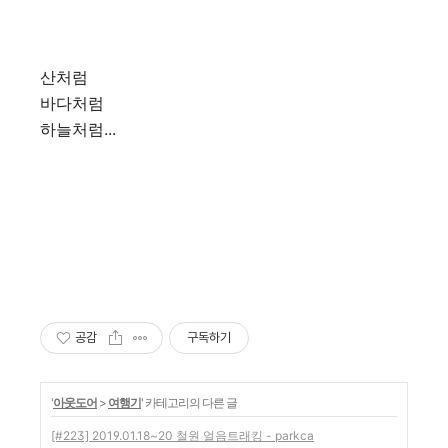
산처럼
바다처럼
하늘처럼...
공감
구독하기
'
아웃도어
>
여행기
' 카테고리의 다른 글
[#223] 2019.01.18~20 철원 얼음트래킹 - parkca