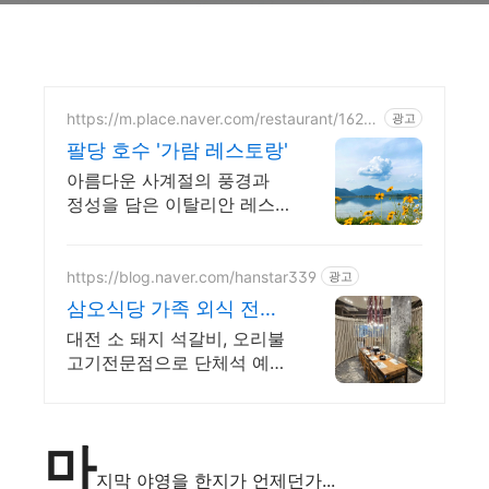
https://m.place.naver.com/restaurant/1624
광고
525905
팔당 호수 '가람 레스토랑'
아름다운 사계절의 풍경과
정성을 담은 이탈리안 레스
토랑
https://blog.naver.com/hanstar339
광고
삼오식당 가족 외식 전문
점
대전 소 돼지 석갈비, 오리불
고기전문점으로 단체석 예약
가능
마
지막 야영을 한지가 언제던가...