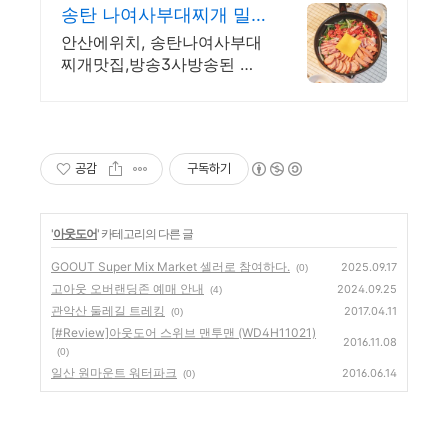
송탄 나여사부대찌개 밀
키트
안산에위치, 송탄나여사부대
찌개맛집,방송3사방송된 유
명한 부대찌개맛집, 당일생산
택배
공감
구독하기
'
아웃도어
' 카테고리의 다른 글
GOOUT Super Mix Market 셀러로 참여하다.
2025.09.17
(0)
고아웃 오버랜딩존 예매 안내
2024.09.25
(4)
관악산 둘레길 트레킹
2017.04.11
(0)
[#Review]아웃도어 스위브 맨투맨 (WD4H11021)
2016.11.08
(0)
일산 원마운트 워터파크
2016.06.14
(0)