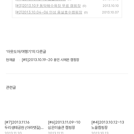
[#3]2013.10.9 동막해수욕장 무료 캠핑장
2013.10.10
(0)
[#2]2013.10.04~06 안성 용설호수캠핑장
2013.10.07
(0)
'아웃도어/여행기'의 다른글
현재글
[#5]2013.10.19~20 용인 시메온 캠핑장
관련글
[#7]2013.11.16
[#6]2013.11.09~10
[#4]2013.10.12~13
두리생태공원 (아라뱃길)
심은미술관 캠핑장
노을캠핑장
캠핑장
2013.11.20
2013.11.11
2013.10.13