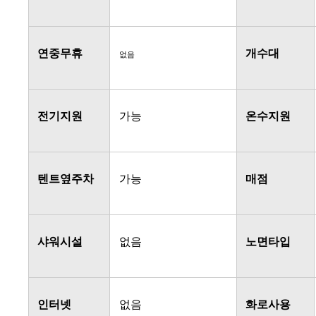
연중무휴
개수대
없음
전기지원
가능
온수지원
텐트옆주차
가능
매점
샤워시설
없음
노면타입
인터넷
없음
화로사용