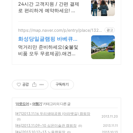
용인 자연 속 쉼터
24시간 고객지원 / 간편 결제
로 편리하게 예약하세요! 용
인캠핑장. 혼자 여행, 신나는
파티, 가족과의 편안한 휴식
까지, 에어비앤비에서 만나보
https://map.naver.com/p/entry/place/13299
광고
51422
세요.
화성당일글램핑 바베큐장
소대여 수영장 트램폴린
먹거리만 준비하세요(숯불및
애견놀이터
비품 모두 무료제공).애견동
반가능.회사워크샵.단체모임
회사워크샵 학교체험활동 종
교단체모임 생일파티
공감
구독하기
'
아웃도어
>
여행기
' 카테고리의 다른 글
[#7]2013.11.16 두리생태공원 (아라뱃길) 캠핑장
2013.11.20
(3)
[#6]2013.11.09~10 심은미술관 캠핑장
2013.11.11
(0)
[#4]2013.10.12~13 노을캠핑장
2013.10.13
(0)