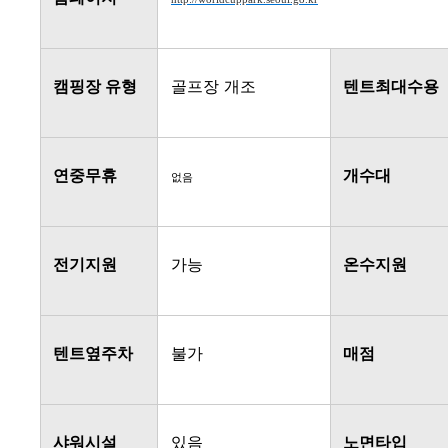
캠핑장 유형
골프장 개조
텐트최대수용
연중무휴
개수대
없음
전기지원
가능
온수지원
텐트옆주차
불가
매점
샤워시설
있음
노면타입