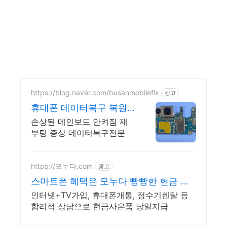
https://blog.naver.com/busanmobilefix
광고
휴대폰 데이터복구 복원
최신장비와 정품부품 당
손상된 메인보드 안켜짐 재
일수리
부팅 증상 데이터복구전문
https://모누다.com
광고
스마트폰 혜택은 모누다 빵빵한 현금 사
은품
인터넷+TV가입, 휴대폰개통, 정수기렌탈 등
합리적 상담으로 현금사은품 당일지급