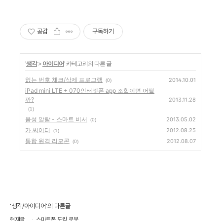
공감
구독하기
'
생각
>
아이디어
' 카테고리의 다른 글
없는 번호 체크/삭제 프로그램
2014.10.01
(0)
iPad mini LTE + 070인터넷폰 app 조합이면 어떨
까?
2013.11.28
(1)
음성 알람 - 스마트 비서
2013.05.02
(0)
카 씨어터
2012.08.25
(1)
통합 원격 리모콘
2012.08.07
(0)
'생각/아이디어'의 다른글
현재글
스마트폰 도킹 로봇