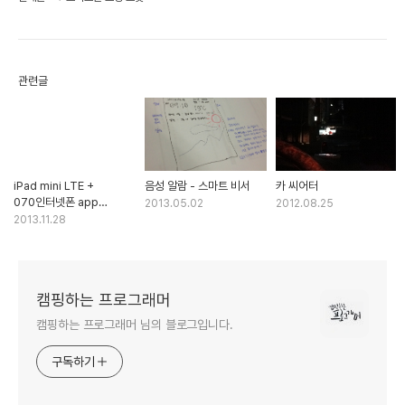
관련글
iPad mini LTE +
음성 알람 - 스마트 비서
카 씨어터
070인터넷폰 app
2013.05.02
2012.08.25
조합이면 어떨까?
2013.11.28
캠핑하는 프로그래머
캠핑하는 프로그래머 님의 블로그입니다.
구독하기