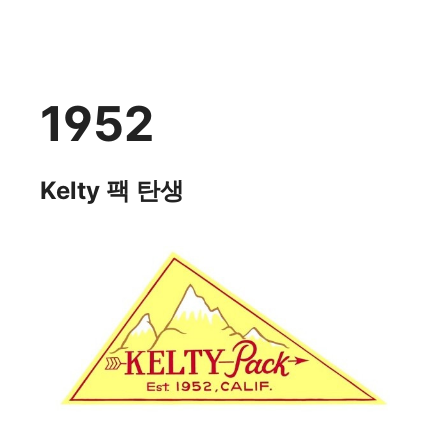
[KELTY(켈티)] " KELTY(켈티) 브랜드 히스토리를 찾아서 " - 실속형 아웃도어
작성자
호돌이
1952
Kelty 팩 탄생