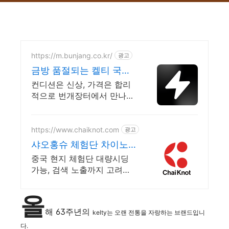
https://m.bunjang.co.kr/
광고
금방 품절되는 켈티 국내
최대 브랜드 중고거래
컨디션은 신상, 가격은 합리
적으로 번개장터에서 만나보
세요! 전국 각지에서 올라오
는 전국구 최다 상품 매일 10
만 개 이상의 신규 상품 업로
https://www.chaiknot.com
광고
드
샤오홍슈 체험단 차이노
트 자체 체험단 네트워크
중국 현지 체험단 대량시딩
운영
가능, 검색 노출까지 고려한
캠페인 업종별 맞춤 마케팅,
대표 직접 상담
올
해 63주년의
kelty는
오랜 전통을 자랑하는 브랜드입니
다.