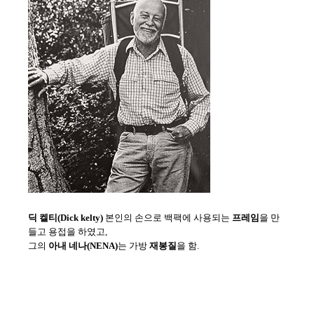
딕 켈티(Dick kelty)
본인의 손으로 백팩에 사용되는
프레임
을 만
들고 용접을 하였고,
그의
아내 네나(NENA)
는 가방
재봉질
을 함.
[출처]