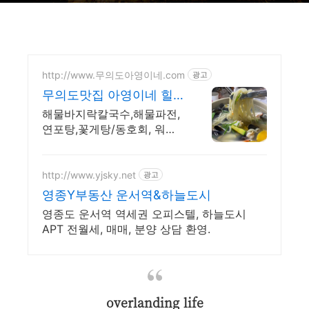
http://www.무의도아영이네.com
광고
무의도맛집 아영이네 힐
링맛집 갈치조림(제주산),
해물바지락칼국수,해물파전,
영양굴밥
연포탕,꽃게탕/동호회, 워크
샵(단체석130석) 주차장완비
산낚지볶음,간재미무침,산낚
지,소라,해삼,멍게,광어회덥
http://www.yjsky.net
광고
밥,멍게덮밥(취향저격 맛집)
영종Y부동산 운서역&하늘도시
영종도 운서역 역세권 오피스텔, 하늘도시
APT 전월세, 매매, 분양 상담 환영.
overlanding life