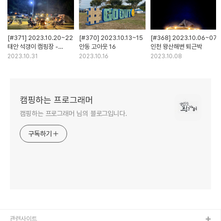
[#371] 2023.10.20~22
[#370] 2023.10.13~15
[#368] 2023.10.06~07
태안 석갱이 캠핑장 -
안동 고아웃 16
인천 왕산해변 퇴근박
솔캠대첩
2023.10.31
2023.10.16
2023.10.08
캠핑하는 프로그래머
캠핑하는 프로그래머 님의 블로그입니다.
구독하기
관련사이트