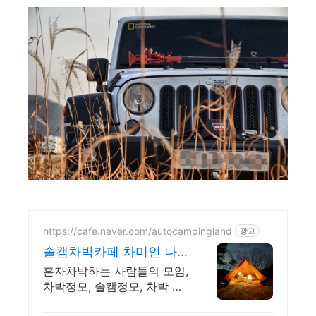
https://cafe.naver.com/autocampingland
광고
솔캠차박카페 차미인 나
홀로캠핑모임
혼자차박하는 사람들의 모임,
차박정모, 솔캠정모, 차박 정
보 공유, 차박제휴캐핑장