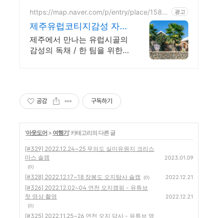
https://map.naver.com/p/entry/place/1589
광고
368656
제주유럽코티지감성 자쿠
지독채 프라이빗 제주여
제주에서 만나는 유럽시골의
행, 유럽감성
감성의 독채 / 한 팀을 위한
자쿠지와 전용온실바베큐 모
두 다른 다양한 유럽 감성의
제주독채에서 즐기는 프라이
빗 자쿠지와 전용온실바베큐
공감
구독하기
'
아웃도어
>
여행기
' 카테고리의 다른 글
[#329] 2022.12.24~25 무의도 실미유원지 크리스
마스 솔캠
2023.01.09
(0)
[#328] 2022.12.17~18 장봉도 오지탐사 솔캠
2022.12.21
(0)
[#326] 2022.12.02~04 연천 오지캠핑 - 유튜브
첫 영상 촬영
2022.12.21
(0)
[#325] 2022.11.25~26 연천 오지 답사 - 유튜브 영