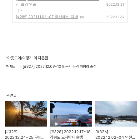
상 촬영 연습
2022.12.21
(0)
[#289] 2021.11.06~07 왕산해변 차박
2022.11.23
(0)
'아웃도어/여행기'의 다른글
현재글
[#327] 2022.12.09~10 퇴근박 문막 취평리 솔캠
관련글
[#329]
[#328] 2022.12.17~18
[#326]
2022.12.24~25 무의도
장봉도 오지탐사 솔캠
2022.12.02~04 연천