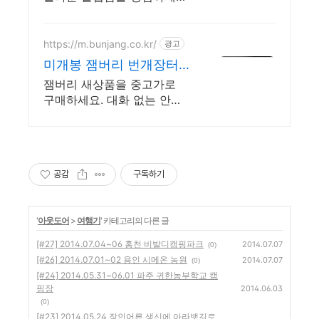
믿고 구매하는 게임타이틀,
쿠팡에서 고품질로 만나보세
요.
https://m.bunjang.co.kr/
광고
미개봉 잼버리 번개장터
국내 최대 브랜드 중고거
잼버리 새상품을 중고가로
래
구매하세요. 대화 없는 안전
결제로 간편하게! 전국 각지
에서 올라오는 전국구 최다
상품 매일 10만 개 이상의 신
규 상품 업로드
공감
구독하기
'
아웃도어
>
여행기
' 카테고리의 다른 글
[#27] 2014.07.04~06 홍천 비발디캠핑파크
2014.07.07
(0)
[#26] 2014.07.01~02 용인 시메온 농원
2014.07.07
(0)
[#24] 2014.05.31~06.01 파주 귀한농부학교 캠
핑장
2014.06.03
(0)
[#23] 2014.05.24 장인어른 생신에 아라뱃길로