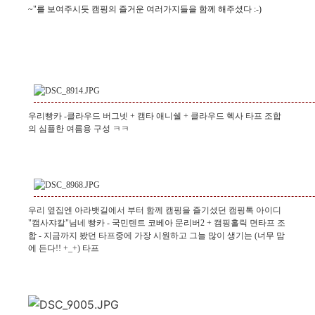
~"를 보여주시듯 캠핑의 즐거운 여러가지들을 함께 해주셨다 :-)
우리빵카 -클라우드 버그넷 + 캠타 애니쉘 + 클라우드 헥사 타프 조합
의 심플한 여름용
구성 ㅋㅋ
우리 옆집엔 아라뱃길에서 부터 함께 캠핑을 즐기셨던 캠핑톡 아이디
"캠사쟈칼"님네 빵카 - 국민텐트
코베아 문리버2 + 캠핑홀릭 면타프 조
합 - 지금까지 봤던 타프중에 가장 시원하고 그늘 많이 생기는 (너무 맘
에 든다!!
+_+) 타프