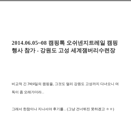
2014.06.05~08 캠핑톡 오쉬넨지트레일 캠핑
행사 참가 -
강원도 고성 세계잼버리수련장
비교적 긴 3박4일의 캠핑을, 그것도 멀리 강원도 고성까지
다녀오니 여
독이 좀 오래가더라...
그래서 한참이나 지나서야 후기를... (그냥 건너뛰진 못하겠고 ㅎㅎ)