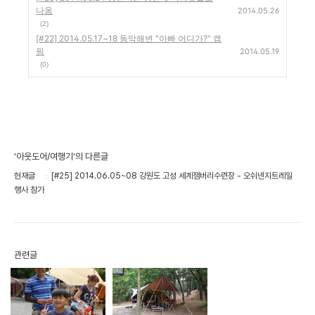
나옴
2014.05.26
(2)
[#22] 2014.05.17~18 동막해변 "아빠 어디가?" 캠
핑
2014.05.19
(0)
'아웃도어/여행기'의 다른글
현재글
[#25] 2014.06.05~08 강원도 고성 세계잼버리수련장 - 오쉬넨지트레일
행사 참가
관련글