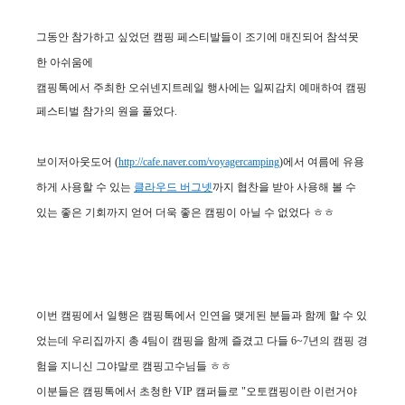
그동안 참가하고 싶었던 캠핑 페스티발들이 조기에 매진되어 참석못
한 아쉬움에
캠핑톡에서 주최한 오쉬넨지트레일 행사에는 일찌감치 예매하여 캠핑
페스티벌 참가의 원을 풀었다.
보이저아웃도어 (
http://cafe.naver.com/voyagercamping
)에서 여름에 유용
하게 사용할 수 있는
클라우드 버그넷
까지 협찬을
받아 사용해 볼 수
있는 좋은 기회까지 얻어 더욱 좋은 캠핑이 아닐 수 없었다 ㅎㅎ
이번 캠핑에서 일행은 캠핑톡에서 인연을 맺게된 분들과 함께 할 수 있
었는데 우리집까지 총 4팀이 캠핑을 함께 즐겼고 다들 6~7년의 캠핑 경
험을 지니신 그야말로 캠핑고수님들 ㅎㅎ
이분들은 캠핑톡에서 초청
한 VIP 캠퍼들로 "오토
캠핑이란 이런거야