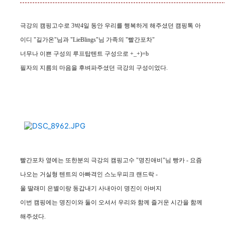
극강의 캠핑고수로 3박4일 동안 우리를 행복하게 해주셨던 캠핑톡 아
이디 "길가온"님과 "LieBlings"님 가족의 "빨간포차"
너무나 이쁜 구성의 루프탑텐트 구성으로 +_+)=b
필자의 지름의
마음을 후벼파주셨던 극강의 구성이었다.
빨간포차 옆에는 또한분의 극강의 캠핑고수 "명진애비"님 빵카 - 요즘
나오는 거실형 텐트의 아빠격인 스노우피크 랜드락 -
울 딸래미 은별이랑 동갑내기 사내아이 명진이 아버지
이번 캠핑에는 명진이와 둘이 오셔서 우리와 함께 즐거운 시간을 함께
해주셨다.