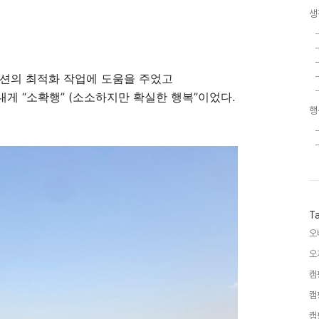
생
디션의 최적화 작업에 도움을 주었고
게 “소확행” (소소하지만 확실한 행복”이었다.
행
T
오
오
캠
캠
캠