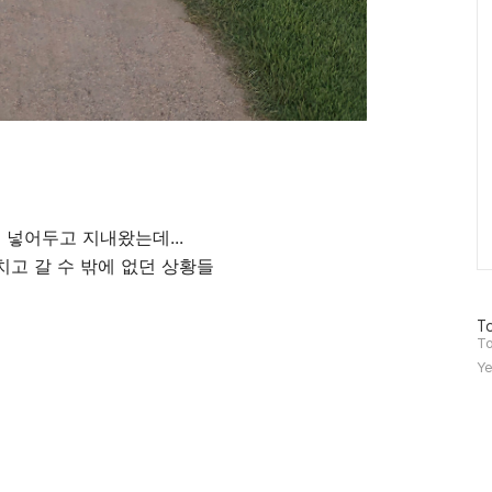
 넣어두고 지내왔는데...
고 갈 수 밖에 없던 상황들
방
To
문
To
자
Ye
수