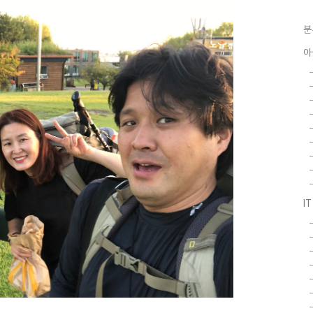
분
아
I