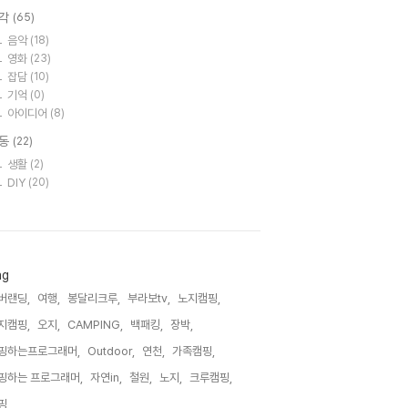
각
(65)
음악
(18)
영화
(23)
잡담
(10)
기억
(0)
아이디어
(8)
동
(22)
생활
(2)
DIY
(20)
ag
버랜딩,
여행,
봉달리크루,
부라보tv,
노지캠핑,
지캠핑,
오지,
CAMPING,
백패킹,
장박,
핑하는프로그래머,
Outdoor,
연천,
가족캠핑,
핑하는 프로그래머,
자연in,
철원,
노지,
크루캠핑,
핑,