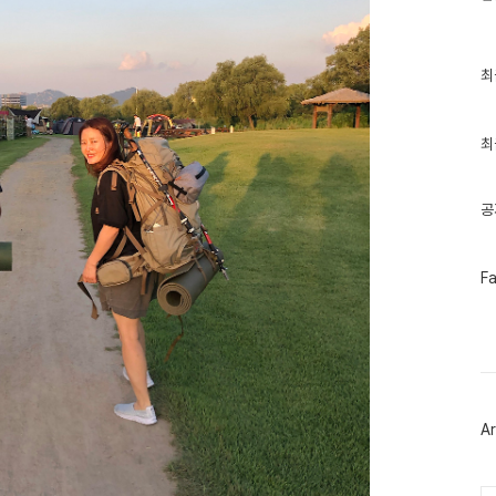
최
최
근
글
과
인
최
기
글
공
페
F
이
스
북
트
위
터
플
러
Ar
그
인
Ca