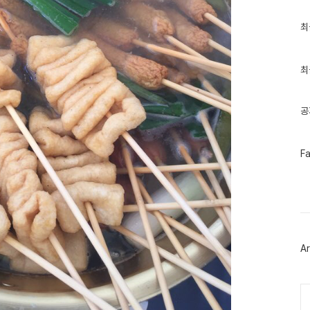
최
최
근
글
과
인
최
기
글
공
페
F
이
스
북
트
위
터
플
러
Ar
그
인
Ca