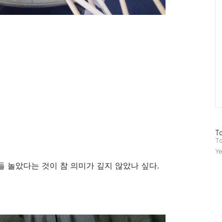
방
To
문
To
자
Ye
수
 놀았다는 것이 참 의미가 깊지 않았나 싶다.