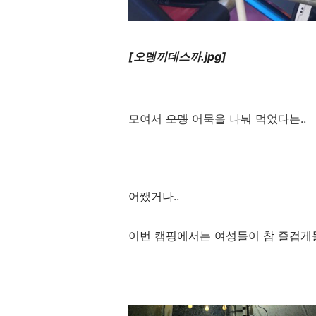
[오뎅끼데스까.jpg]
모여서
오뎅
어묵을 나눠 먹었다는..
어쨌거나..
이번 캠핑에서는 여성들이 참 즐겁게들