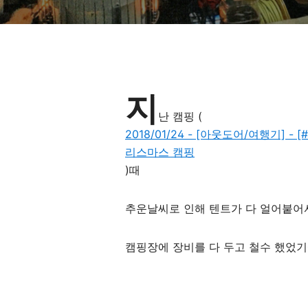
​지
난 캠핑 (
2018/01/24 - [아웃도어/여행기] - [
리스마스 캠핑
)때
추운날씨로 인해 텐트가 다 얼어붙
캠핑장에 장비를 다 두고 철수 했었기에