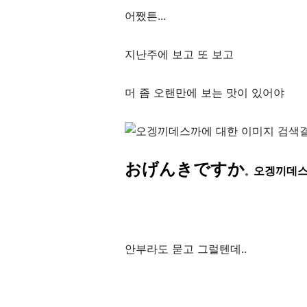
어쨌튼...
지난주에 보고 또 보고
머 좀 오랜만에 보는 맛이 있어야
おげんきですか
오겡끼데스
。
안부라도 묻고 그럴텐데..