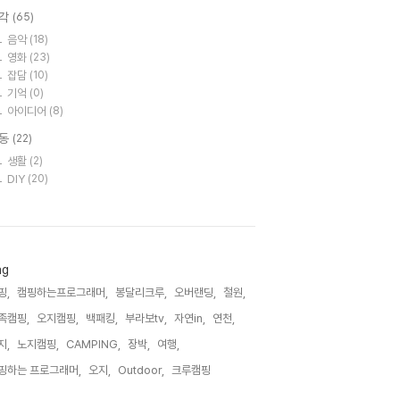
각
(65)
음악
(18)
영화
(23)
잡담
(10)
기억
(0)
아이디어
(8)
동
(22)
생활
(2)
DIY
(20)
ag
핑,
캠핑하는프로그래머,
봉달리크루,
오버랜딩,
철원,
족캠핑,
오지캠핑,
백패킹,
부라보tv,
자연in,
연천,
지,
노지캠핑,
CAMPING,
장박,
여행,
핑하는 프로그래머,
오지,
Outdoor,
크루캠핑,