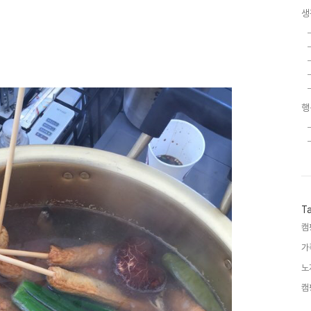
생
행
T
캠
가
노
캠