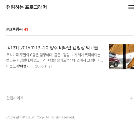
캠핑하는 프로그래머
크루캠핑
41
[#131] 2016.11.19~20 양주 비타민 캠핑장 먹고놀자
캠핑
우리가족 주말의 8할은 캠핑이다. 물론...캠핑 그 자체가 목적이되는
캠핑은 지양한다.아웃도어와 여행을 즐기고숙박에 있어서 그 형태가
야영을 하는...그것을 추구한다. 가끔은 캠핑 자체가 목적이 되는 캠핑
아웃도어/여행기
2016.11.21
(주로 캠핑장을 찾는 캠핑이 그러하다. 물론 캠핑장을 찾는다해서 다
그렇지는 않지만..)을 하기도 한다.캠핑을 통해 캠팸들과 친목을 도모
하고 함께하는 시간을 주 목적으로 할때... 지난 주말의 캠핑이 그러했
다. 다음주부터는 보드캠프를 위한 겨울장박에 들어가는 지라울산 사
는 @이석범을 통해 새로 영입한 듀랑고 쉘터를 피칭해보기에도 마지
막 주말마침 @길가온형이 함께 캠핑을 하자고 제안하여 지난번 찾았
관련사이트
던 양주 비타민캠핑장을 찾았다. 새로 영입한 쉘터와 이너는 마음에 쏙
든다.딱 우리 네가족에 최적화된 느낌의..
Copyright © Daum Corp. All rights reserved.