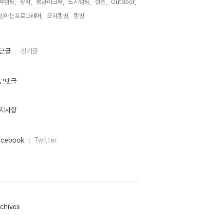
족캠핑,
장박,
봉달리크루,
노지캠핑,
철원,
Outdoor,
핑하는프로그래머,
오지캠핑,
캠핑,
근글
인기글
근댓글
지사항
acebook
Twitter
chives