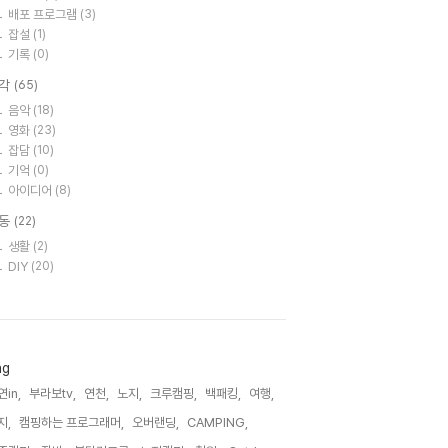
배포 프로그램
(3)
잡설
(1)
기록
(0)
각
(65)
음악
(18)
영화
(23)
잡담
(10)
기억
(0)
아이디어
(8)
동
(22)
생활
(2)
DIY
(20)
ag
in,
부라보tv,
연천,
노지,
크루캠핑,
백패킹,
여행,
지,
캠핑하는 프로그래머,
오버랜딩,
CAMPING,