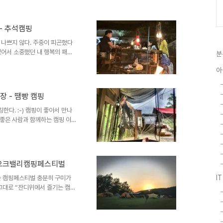
으시간에 도착하여 빵카 세팅 ​
의 부재로 캠지기 대행의 임무를
 캠핑 ​공기좋은 시골 마을 힐링하
장 - 추석캠핑
자기하게 캠핑을 즐기며 시골정취
 ​​​​​​​​​​​주중이 피곤했다
두 행복한 시간..
있어서 소중했던 내 행복의 패턴
분
건 욕심이 아니겠지? 캠우들과
아
아니.. 그냥 이 인간들도 함께하는
핑이라짧은 시간이 아쉽긴 했지만
핑장 - 땜빵 캠핑
다. :-) 캠핑이 좋아서 만나
 좋은 사람과 함께하는 캠핑 이번
수락 간만에 2박캠핑을 하려고했
땜빵캠핑이라는것 자체가 최초계획
일 수 밖에 없음. 어째튼...
스가 생기는 것은 어쩔 수 없고
주 - 오크밸리캠핑페스티벌
 그마저도 기분좋은 여행에서 겪
면 좋겠으나 늘 예상되는 변수를
I
는 캠핑페스티벌 충분히 구미가
그대로 “잔디위에서 즐기는 캠
캠우들이 하나둘 조인하게되고 그
연in 캠우들이 많이 모이게 되
 크루들과 함께하는 캠핑은