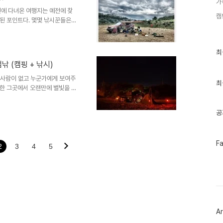
가
깨어난 ..
번에 다녀온 여행지는 예전에 찾
캠
된 포인트다. 몇몇 낚시꾼들은
 낚시꾼들도 몇 보이지 않는다.
보이지 않는다. 이번 여행에 함
년생 형들 간만에 함께하여 술한잔
최
최
아한다. 자신이 만든 요리를 캠우
근
캠낚 (캠핑 + 낚시)
글
않는다. 다른이들을 타박하지 않
과
다. 그래서 이렇게 함께 보내는
늘 사람이 없고 누군가에게 보여주
인
최
한 그곳에서 오랜만에 별빛을 맞
기
것이다. 요즘 잠을 잘 잔다. 정확
글
 않고 얼마지나지 않아 나도 모르
공
내가 의식적으로 밀어내고 있는 스
. 내가 직면하지 못해서 피했던
일부로 그들앞에 한걸음 다가서서
페
F
방법이기 때문이다. 나의 방..
2
3
4
5
이
스
북
트
위
터
플
러
Ar
그
인