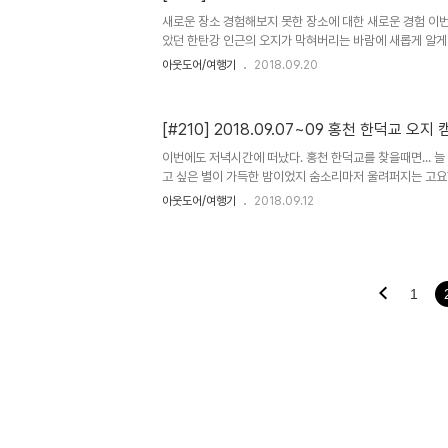
의 내용은 다르지만아침마다 서글피 흐느끼며 잠이 깨곤하지
새로운 장소 경험해보지 못한 장소에 대한 새로운 경험 이
았던 한탄강 인근의 오지가 막혀버리는 바람에 새롭게 알게
이미 알려진 포인트인듯 한데 물고기가 많이 잡히지 않는지
아웃도어/여행기
2018.09.20
밤에 도착하여 어둠이 깊게 내렸지만 구름이 가득하여 별도 
께한 캠우들은 parkcamp의 대장님과 송파구 사는 69
함께 나누는 시간 parkcamp 대장님은 요리하는것을 좋
[#210] 2018.09.07~09 홍천 한덕교 오지 
들이 맛있게 먹는것 자체를 좋아하기에 요리를 힘들어하지 
는다. 그저 자신의 요리를 캠우들이 맛있게 먹는것을 좋아한
이번에도 저녁시간에 떠났다. 홍천 한덕교를 찾을때면... 
시간이 즐..
고 싶은 별이 가득한 밤이었지 숨소리마저 울려퍼지는 고요
으며 나의 시간을 보냈던 그 밤 그 시간 나는 분명 행복했을 
아웃도어/여행기
2018.09.12
히 말하면 잠이 잘 든다. 잠을 자야지하고 누으면 뒤척이지
는새 눈을 뜨면 아침이다. 하지만 한이틀 악몽을 꾸었다. 
트레스가 꿈으로 찾아온걸것이다. 그렇다면 방법을 달리한다
것들은 어떻게든 다시 내앞에 오도록 되어있기에... 내가 
내가 여기 있음을 보여준다. 마음이 편하다. 이런것이 나의 
1