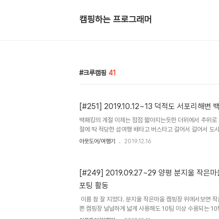
캠핑하는 프로그래머
크루캠핑
41
[#251] 2019.10.12~13 덕적도 서포리해변
백패킹의 계절 이제는 점점 짧아지는듯한 더위에서 추위로 
절에 ​딱 적당한 섬여행 배타고 버스타고 걸어서 걸어서 
과 바다 편안해지는 마음 사실 이런 주저리주저리 이야기
아웃도어/여행기
2019.12.16
그...섬여행​ #1 연안부두 출항전​ ​#2 덕적도 도착전 배​ 
변으로 이동하는 버스안에서​#5 서포리해변 도착​#6 서포리
구, 호흡, 냄새, 귓구멍 정화 중​#8 또 자? ㅋ​#9 그렇다고 
[#249] 2019.09.27~29 양평 분지울 작
렬이형 인생샷 추가요 ​#11 저녁밥은 먹어야지​#12 불멍이
포팅 활동
#13 서해 같지 않은 서해의 아침 풍경 ​#14 아빠 짐싸는 걸 .
​​​ ​이름 참 잘 지었다. 분지울 작은마을 캠핑장 위에서보면
쁜 캠핑장 널널하게 넓게 사용해도 10팀 이상 수용되는 
사용하면 참 좋겠다는 생각이 드는 캠핑장 땡큐캠핑 김팀장의