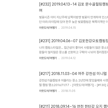
90%의 확률로즐겁다. 뭐 거의 늘 즐겁다는 말이다. :-) 
[#232] 2019.04.13~14 김포 문수골힐
하면 더 즐거워진다는 것이다. 즐겁기 위해 캠핑을 하고 더
며
우리의 목적이 (즐거움을 위한) “캠핑”이지 “크루”를 위
각설하고....
​벚꽃시즌 이미 지난주에 남쪽지방엔 벚꽃이 만개하여 인
던 터라.타이밍에 있어 한주 늦은 벚꽃캠핑은 북쪽지역인 
하여 추진한 이번 캠핑구글검색 펌 https://t1.daumcdn.n
아웃도어/여행기
2019.04.15
fname=http://t1.daumcdn.net/brunch/service/u
R8nWHCoxOe_q7bmv2c.png 벚꽃캠핑하기 좋
색을통해 찾고찾아김포에 있다는 "문수골힐링캠핑장"을 찾
[#231] 2019.04.06~07 김포한강오토캠핑
보내기로 한다. but,생각과는 달리아직 벚꽃이 피지 않았..
나의 캠핑스타일은... 접근성이 좋아서 사람들이 많은 장소
잡았는데...)​ 벚꽃은 아직...바람은 여전히... 그..
람들이 많지않은 장소를 선호하고 구획이 나뉘어 정리정돈
은 경치를 배경으로 내 텐트를 주인공으로 사진을 찍을 수 
아웃도어/여행기
2019.04.12
놓고 배불리 먹고 앉아 노는 캠핑보다는 가볍게 먹고 주변
수 있는 활동이 함께하는 캠핑을 선호한다. 그러나 이번 
정리정돈 잘된 캠핑장에서 앉아먹고노는 캠핑을 하였으니..
[#217] 2018.11.03~04 여주 강천섬 미니
하여 “일탈캠핑”이라 이름 붙여보았다. ​​​캠핑을 본격적으
간이 지났다. 이제는 캠핑하는 프로그래머인지 프로그래밍
​강천섬가을캠핑과 어울리는 장소 2년전에 찾았을때와 사뭇
올 지경 캠핑을 오..
멀 캠핑 명소2016/11/17 - [아웃도어/여행기] - [#130] 
니멀 백패킹 2년전 그때와 마찬가지로 아이들은 두고 부부만 
아웃도어/여행기
2018.11.05
자연in 캠우들도 함께.. ​​애같은 어른들끼리 모였으니늘 하던대로
침 대전에 사는 @파라다이스캠퍼 일행이 강천섬을 찾아서잠
식들과지내온 이야기들로 즐거운 시간들을 함께 했어 ​구름
[#211] 2018.09.14~16 연천 한탄강 오지 
이 가득한 밤하늘을 함께 할 수 있었지 요즘들어무언가 서러