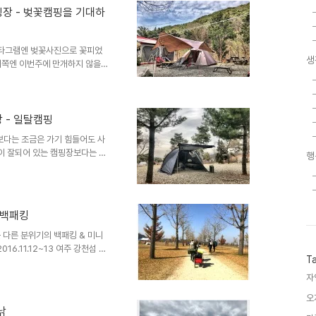
크루들이 좋은건 그 즐거움을 함께
링캠핑장 - 벚꽃캠핑을 기대하
 즐겁기 위해 크루들과 함께한다.
해 캠핑을 하는것은 아니란 이야기
스타그램엔 벚꽃사진으로 꽃피었
생
이쪽엔 이번주에 만개하지 않을까
et/thumb/R720x0/?
ser/3rYK/image/GIgmZuElv
다는 캠핑장을 네이버구글다음등등검
아 크루들과 함께 주말을 함께
장 - 일탈캠핑
. (벚꽃나무 바로 앞에 사이트를
보다는 조금은 가기 힘들어도 사
이 잘되어 있는 캠핑장보다는 좋
행
있는 오지를 선호하며 잔뜩 차려
을 돌아다니며 액티비티를 즐길
캠핑에서는 선호하는것과는 반대로
 내 마음을 떠난 다른 캠핑이라
멀 백패킹
로 시작한지도 벌써 6년이라는 시
하는 캠퍼인지 정체성에 혼란이
 다른 분위기의 백패킹 & 미니
2016.11.12~13 여주 강천섬 미
T
이곳을 다시 찾았다. ​아.물론
 ㅡ_ㅡ; 이러고 놀았지;;; ​​마
자연
시 조우하기도 했고 ​맛있는 음
오
 한점 없는 날이었기에밤에는 별
캠낚
운 꿈을 계속 꾸고 있어매번 꿈