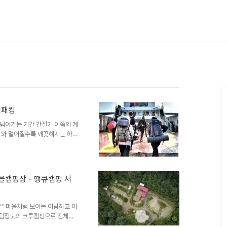
 백패킹
넘어가는 기간 간절기 이쯤의 계
도시와 멀어질수록 깨끗해지는 하늘
가 없어도 사진만으로도 설명되는
#3 마이도타 #4 덕적도 서포리 해
해변 솔밭에 빵카 구축​#7 안
일몰장면을 놓칠 순 없지​ #10 경
은마을캠핑장 - 땡큐캠핑 서
 없으면 그거슨 캠핑이 아니지​
.
 작은 마을처럼 보이는 아담하고 이
10팀정도의 크루캠핑으로 전체를
 사이트지기 help 요청과 힐