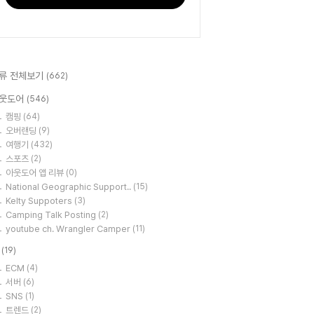
류 전체보기
(662)
웃도어
(546)
캠핑
(64)
오버랜딩
(9)
여행기
(432)
스포츠
(2)
아웃도어 앱 리뷰
(0)
National Geographic Support..
(15)
Kelty Suppoters
(3)
Camping Talk Posting
(2)
youtube ch. Wrangler Camper
(11)
T
(19)
ECM
(4)
서버
(6)
SNS
(1)
트렌드
(2)