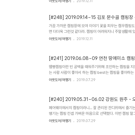
아웃도어/여행기
2019.12.11
링 타이밍이 적절히 맞아​서 진행가능했던 이번 캠핑 저녁 늦
간만에 조용히 두팀한적하고 오붓한 캠핑 캠지기 반달곰님
가지고 있었으나... ​그냥 우리끼리 잘 챙겨먹고 ​잘 쉬다 온
[#248] 2019.09.14~15 김포 문수골 캠핑
기 좋은 곳 ​길가에 풀풀 풍기는 고추냄새 깻잎냄새 ​ 아기
가끔 가까운 캠핑장에 모여 이야기 꽃을 피우는 캠우캠핑도 나쁘지 않다.
를 느낄 수 있는 곳 ​ 함께하는 친구들도​ ​함께하는 어른들 모
면 더더욱 그런것 같더라. ​캠핑이 어려워지니 주말생활에 
을 잃어버린 느낌 이쪽에서 먼저 무언가 돌파구를 찾고싶은
아웃도어/여행기
2019.12.11
함께 하는 캠핑은... ​아이들도 ​어른 아니 어르신아니 앧ㄹ​
것만으로즐거운 캠핑 ​ 추석연휴 말미에 짧게 잡은 1박 캠
행복하게 마무으리
[#241] 2019.06.08~09 연천 땅에미소 캠
땜빵캠핑이란 빈 공백을 때워주기위해 조인하는 캠핑을 지칭한
는 사람 사람이 좋아서 하는 캠핑 best는 캠핑을 좋아하는
에는 계획된 캠핑이 없었던 지라 땜빵캠핑 초대에 흔쾌히 
아웃도어/여행기
2019.07.29
으나 금요일 퇴근이 너무 늦어지는 바람에 1박캠핑으로 
이 무너져서 생기는것이기에, 땜빵계획 자체도 무너지기가 일수
생각과는 다른 전개에 좋을라고 가는 캠핑에 약간의 스트레
[#240] 2019.05.31~06.02 강원도 원
-그것은 마치 여행길에 소나기를 만난 것과 같다고 할까?-
을 수 있는 예상치못한 변수를 만난 즐거움(?)으로 가져가
페어웨이에서의 캠핑이라니... 잘 관리된 잔디위에서 즐기
만나는 ..
땡기는 캠핑 컨셉 가벼운 마음으로 선택했다. 이번 캠핑 말
핑” 이것이 가장 근본적인 목적 좋은 캠핑 컨셉이다보니 
아웃도어/여행기
2019.07.29
렇게 하나둘 모이다 보니 마치 처음부터 기획이라도 한듯 자
었고 남들이 보기엔 정모라도 하는것처럼 보이게 되어버림