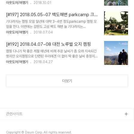
과의 캠핑과 석모도에서의 parkcamp 캠우캠핑이 약속되어 있는지
아웃도어/여행기
2018.10.01
절이지만 강화도의 정기를 받고 있는 곳이기에 우리가족도 기를 좀 받
라우리가족만의 시간 1박 캠핑을 먼저 잡았다. 이동간의 피로도를 낮
아옴 우리의 숙박지는 마리원캠핑장 캠핑장이라는 느낌보다는 펜션에
추기 위해서 바로 이어질 처가식구들과의 캠핑장소와 가까운곳으로.. ​
캠핑을 할 수 있게 시설을 만들어 놓은 느낌 잠잘 ..
[#197] 2018.05.05~07 백도해변 parkcamp 크루
우리가 야영지로 선택한곳은 강화도의 길상낚시터강화도에 알고있는
캠핑
기다려지는 캠핑 모임 ​일년에 대략 3~4번 정도parkcamp 캠핑 모
적당한 오지포인트도 없고 추석연휴라 캠핑장은 이미 예약이 꽉 차있
임을 한다. 이번에는 강원도 고성 백도 해변 ​늘 기다려지는
는데다가 이곳 낚시터는 텐트야영이 되는곳이라 1박 머물러 가기로 결
parkcamp 모임그 매력은 무엇일까... 음. 생각나는 대로 이야기 해
아웃도어/여행기
2018.07.04
정 ​그 선택은 탁월했다. 조용한 낚시터에서조용한 시간을 보내며. ​휴식
보자면 첫째. 캠핑 스타일아이들 위주의 캠핑으로 단순히 캠핑장에서
이 되는 힐링의 시간을 보낼 수 있었다. ​[팔뚝만한향어를낚고즐거움을
만 노는것이 아니라그 지역의 많은 것들을 체험하고 즐긴다.그래서 매
감추지못하는고봉달jpg]​ 특히나 이번 캠핑에..
[#192] 2018.04.07~08 대전 노루벌 오지 캠핑
번 가는곳도 가보지 않았던 새로운 곳으로 가는 경우가 많고그곳이 거
캠핑 다니기 딱 좋은 계절 예년에 비해 추운 날씨가 좀 오래 지속되긴
리가 바교적 먼 지역일지라도 장소만 괜찮다면 늘 OK 둘째. 자주 모이
했지만 오지캠핑으로 단련된 우리에겐 더 없이 딱 좋은 날씨 충청지역
지는 않는다.다들 캠핑을 일상처럼 즐기는 가족들이지만 매주 함께 하
캠우들과 함께한지가 꽤 된지라 이번에는 대전 노루벌에 모여서 함께
아웃도어/여행기
2018.04.27
지 않는다.보고싶고 그리워 질만할때쯤 한번씩 모임을 추진한다.그래
하기로했다. ​​간만에 보는 얼굴들 반갑다는 말로는 부족한 반가움 그냥
서 만나면 애틋하고 만나서 2~3박을 함께 하는데도 트러블이 발생하
얼굴만 보는것으로도 충분한 힐링 만나면 즐거운 사람들 함께하는 시
지 않는다.함께 하는 시간 동안 즐거운 꺼리..
간이 모두 소중하다.​​ 그동안 그렇게 수없이 많이 노루벌을 찾았건만 구
더보기
봉산 정상에는 처음 올라봤다. ​ 아... 그동안 왜 안올랐을까 그리 높지
않은 곳임에도 불구하고 보여주는 경관은 그야말로 예술적이다. ​ ​일 마
치고 늦게 합류한 @곰사육사 가족 ​나를 반기는 @용 @찬 녀석들 당
장이라도 “삼촌~~”하고 부를것만 같다 ㅎㅎ 밤이 늦도록 우리들의 살
아가는 이야기 이런..
관련사이트
Copyright © Daum Corp. All rights reserved.