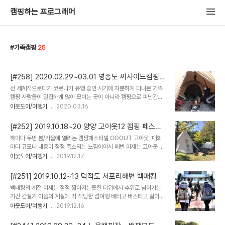
캠핑하는 프로그래머
가족캠핑
25
[#258] 2020.02.29~03.01 영종도 씨사이드캠핑장
가족캠핑
전 세계적으로다가 코로나가 유행 중인 시기에 차분하게 다녀온 가족
캠핑 사람들이 밀집하게 많이 모이는 곳이 아니라 캠핑으로 피난간다
는 말도 돌았지만 어쨌거나 공기좋은 야외로 나간 건 참 잘한 일 아닐
아웃도어/여행기
2020.03.16
까 한다. 무슨 심리인지 캠핑장에도 사람이 많지는 않았지만 조용하고
적적한 캠핑이어서 정말 오래간만에 가족만 온 캠핑이어서 은별이가
[#252] 2019.10.18~20 양양 고아웃12 캠핑 페스티
보고 싶다 했던 바다가 보이는 가까운 곳이어서 음식 걱정 안 하고 식
벌
해마다 두번 봄/가을에 열리는 캠핑페스티벌 GOOUT 고아​웃 ​ 매회
당에서 해결한 편한 캠핑이어서 그렇게 조용한 캠핑이어서.. 좋았다.
마​다 규모나 내용이 점점 축소되는 느낌이어서 매번 이제는 고아웃 캠
은별이가 산책하며 사진도 많아 찍고 좋은 눈을 갖게 된 것 같아 좋았
핑 페스티벌에 가지 않으리라 다짐하게 되는 행사 그러면서도 매번 가
아웃도어/여행기
2019.12.17
고 오래간만에 우리 가족 한자리에 누워 잠자리에 드는 것도 너무나 좋
게되는 것은 무엇보다도 멀리 타 지역에 거주하는 캠퍼들과의 모임의
은 시간들이었다. 잔잔하고 조용한 시간의 추억 :-)
장이 되는지라 캠우들을 만나기위한 목적으로 참가하게되는 행사 ​​물
[#251] 2019.10.12~13 덕적도 서포리해변 백패킹
론 일상의 범주에 속해있는 일상캠핑과는 다르게 다채로운 이벤트와
백패킹의 계절 이제는 점점 짧아지는듯한 더위에서 추위로 넘어가는
행사들이 재미의 요소가 아닐 수는 없으나 ​​ ​ ​점점 실망스러운 요소들이
기간 간절기 이쯤의 계절에 ​딱 적당한 섬여행 배타고 버스타고 걸어서
많아지는 것은 사실 그로인해 고아웃에서 만나게 되는 캠우들의 수도
걸어서 도시와 멀어질수록 깨끗해지는 하늘과 바다 편안해지는 마음
아웃도어/여행기
2019.12.16
적어지게되는것도 사실 ​ 그래도 이번엔 좋았던건 울산지역 캠퍼들 모
사실 이런 주저리주저리 이야기가 없어도 사진만으로도 설명되는 그...
임인 “모야지” 캠퍼들을 만났던것 ​ ​ ​ ​​​​ 이제는 멀리사는 친동생같은 석
섬여행​ #1 연안부두 출항전​ ​#2 덕적도 도착전 배​ #3 마이도타 #4 덕
범이를​ 만났던것 동..