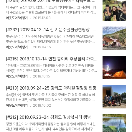
[#246] 2019.08.23~24 노을캠핑장 - 백팩모드 가
적도 서포리 해변으로 이동하는 버스안에서​#5 서포리해변 도착​#6
족 캠핑
매 주말의 일상이었다. 캠핑... 아웃도어 액티비티는... ​ ​​그 시간이 나에
서포리해변 솔밭에 빵카 구축​#7 안구, 호흡, 냄새, 귓구멍 정화 중​#8
게 주었던것은 적절한 호르몬의 분비를 통해 내 컨디션의 최적화 작업
또 자? ㅋ​#9 그렇다고 일몰장면을 놓칠 순 없지​ #10 경렬이형 인생샷
에 도움을 주었고 그와 동반되는 액티비티와 사람들은 내게 “소확행”
아웃도어/여행기
2019.12.03
추가요 ​#11 저녁밥은 먹어야지​#12 불멍이 없으면 그거슨 캠핑이 아니
(소소하지만 확실한 행복”이었다. ​​그런것들을 내 “일상”이라는 범주안
지​#13 서해 같지 않은 서해의 아침 풍경 ​#14 아빠 짐싸는 걸 ..
에 넣어두고 지내왔는데... 여러가지 상황의 우선순위에 밀려 놓치고
[#232] 2019.04.13~14 김포 문수골힐링캠핑장 -
갈 수 밖에 없던 상황들 ​그동안 캠핑 액티비티에 대한 컨텐츠를 만들어
벚꽃캠핑을 기대하며
​벚꽃시즌 이미 지난주에 남쪽지방엔 벚꽃이 만개하여 인스타그램엔
블로그나 유튜브 및 커뮤니티에 올리고 피드백을 받으며 지내보니 다
벚꽃사진으로 꽃피었던 터라.타이밍에 있어 한주 늦은 벚꽃캠핑은 북
음과 같은 순환구조를 발견 재미있는 캠핑 > 재미있는 컨텐츠가 만들
쪽지역인 이쪽엔 이번주에 만개하지 않을까하여 추진한 이번 캠핑구
아웃도어/여행기
2019.04.15
어짐 > 즐거운 피드백 > 계속해서 재미있는 캠핑으로 이어짐 반대의
글검색 펌 https://t1.daumcdn.net/thumb/R720x0/?
경우로 그다지 재미있지 않은 캠핑 > 컨텐츠도 즐겁지 않음 > 좋은 피
fname=http://t1.daumcdn.net/brunch/service/user/3rYK
드백이 있을리 없음..
[#215] 2018.10.13~14 연천 동이리 주상절리 가족
/image/GIgmZuElvR8nWHCoxOe_q7bmv2c.png 벚꽃캠
캠핑
“캠핑하는 프로그래머”라는 캠네임을 사용한 뒤로 2주 연속 캠핑을
핑하기 좋다는 캠핑장을 네이버구글다음등등검색을통해 찾고찾아김
쉬어(?) 본적이 몇번 없다. 아주아주 일이 바쁘거나 기상상태가 아주아
포에 있다는 "문수골힐링캠핑장"을 찾아 크루들과 함께 주말을 함께
주 나쁘거나 정말 피치못할 사정이 있는 경우가 아니면 거의 매 주말이
아웃도어/여행기
2018.10.15
보내기로 한다. but,생각과는 달리아직 벚꽃이 피지 않았... (벚꽃나무
면 아웃도어 활동을 즐겼다. 그것은 단순히 “놀러”간다는 의미가 아닌
바로 앞에 사이트를 잡았는데...)​ 벚꽃은 아직...바람은 여전히... 그..
나의 방식으로 내 컨디션을 회복하는 “충전”의 시간이었기에... 추석연
[#213] 2018.09.24~25 강화도 마리원 캠핑장 펜핑
휴 이후 두번의 weekend를 Working Holiday로 보내고급격히 안
추석(秋夕) 일년에 두번 가족 친지들이 모이는 큰 명절 중 하나 삶이
좋아지는 몸 컨디션 몸이 힘들다 보니 정신적 컨디션도 최적의 상태를
란게 원하는대로, 생각대로만 되지 않는것이 명절이라고 가족들이 다
유지하지 못하는 상태가 되고... 최상의 업무효율을 내기 위해서 최적
만날 수 있는것은 아니라서 이번에는 대전에 홀로 계신 아버지를 뵐 수
아웃도어/여행기
2018.10.02
의 판단과 의사결정을 하기 위해서 좋은 대응으로 좋은 관계들을 유지
없음이 아쉬운것은 사실이나 안타깝게 생각하지는 않으려한다. 오랜
하기 위해서 그런것들을 통해 주변 사람들을 편하게 해줄 수 있게 하기
만에 딱 우리 네식구 가족캠핑을 마치고 예정되었던 처가식구들과의
위해서 확실하게 내 ..
[#212] 2018.09.23~24 강화도 길상낚시터 캠낚
짧은 여행을 위해 약속된 장소로 이동한다. 처가식구들과의 여행지도
​정말 오랜만이다. 우리가족만의 캠핑아는 캠퍼들 없이 이렇게 보내긴
강화도여서 게다가 우리가 전날 머물렀던 곳에서 아주 가까운 곳에 목
지난 3월 이후 처음이 아닌가 싶다. 추석연휴 강화도에서 처가식구들
적지가 있어서 약속시간까지 남는 시간에 전등사를 방문 뭐 그냥 흔한