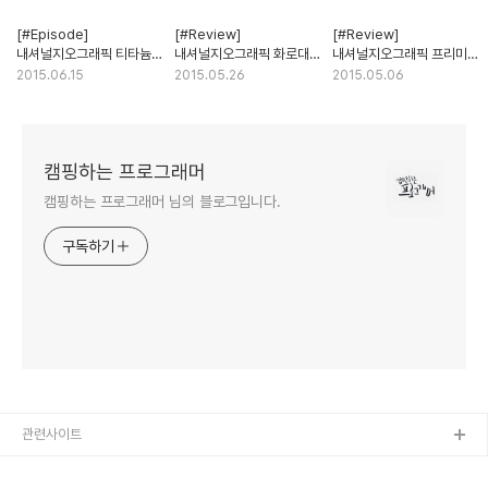
[#Episode]
[#Review]
[#Review]
내셔널지오그래픽 티타늄
내셔널지오그래픽 화로대
내셔널지오그래픽 프리미엄
젓가락세트
NGB401B
우드 릴렉스 체어 NG
2015.06.15
2015.05.26
2015.05.06
NJC402
캠핑하는 프로그래머
캠핑하는 프로그래머 님의 블로그입니다.
구독하기
관련사이트