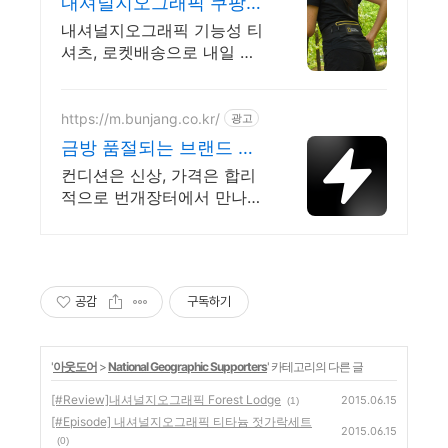
내셔널지오그래픽 쿠팡
자연 감성 스타일
내셔널지오그래픽 기능성 티
셔츠, 로켓배송으로 내일 바
로 만나보세요! 쿨링 냉감 소
재로 시원하게! 25SS 신상
세미 오버핏 스타일을 경험
https://m.bunjang.co.kr/
광고
하세요.
금방 품절되는 브랜드 국
내 최대 브랜드 중고거래
컨디션은 신상, 가격은 합리
적으로 번개장터에서 만나보
세요! 전국 각지에서 올라오
는 전국구 최다 상품 매일 10
만 개 이상의 신규 상품 업로
드
공감
구독하기
'
아웃도어
>
National Geographic Supporters
' 카테고리의 다른 글
[#Review]내셔널지오그래픽 Forest Lodge
2015.06.15
(1)
[#Episode] 내셔널지오그래픽 티타늄 젓가락세트
2015.06.15
(0)