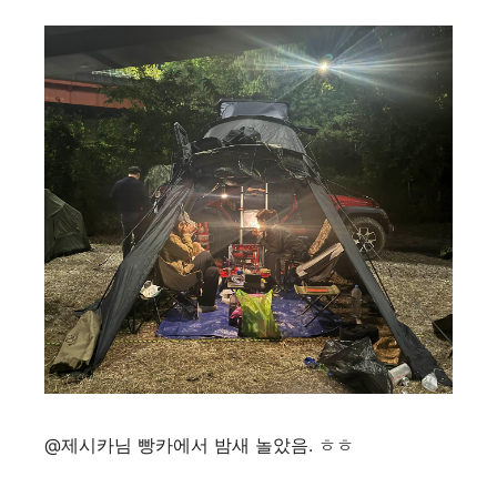
@제시카님 빵카에서 밤새 놀았음. ㅎㅎ