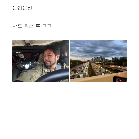
눈썹문신
바로 퇴근 후 ㄱㄱ