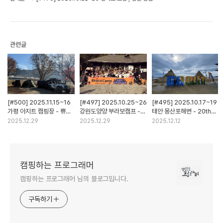
관련글
[#500] 2025.11.15~16
[#497] 2025.10.25~26
[#495] 2025.10.17~19
가평 아지트 캠핑장 - 쀼
강원도양양 부라보캠프 -
태안 몽산포해변 - 20th
캠핑
할로윈캠핑
GOOUT
2025.12.29
2025.12.29
2025.12.12
캠핑하는 프로그래머
캠핑하는 프로그래머 님의 블로그입니다.
구독하기