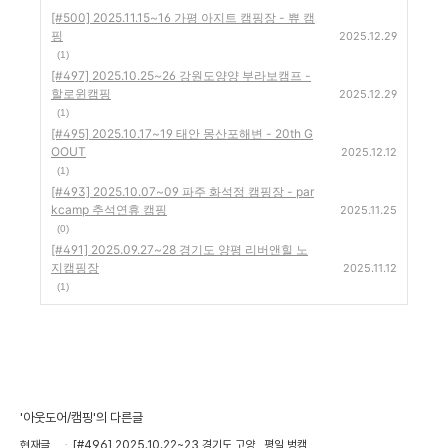
[#500] 2025.11.15~16 가평 아지트 캠핑장 - 쀼 캠
핑
2025.12.29
(1)
[#497] 2025.10.25~26 강원도양양 부라보캠프 -
할로윈캠핑
2025.12.29
(1)
[#495] 2025.10.17~19 태안 몽산포해변 - 20th G
OOUT
2025.12.12
(1)
[#493] 2025.10.07~09 파주 화석정 캠핑장 - par
kcamp 추석연휴 캠핑
2025.11.25
(0)
[#491] 2025.09.27~28 경기도 양평 리버앤힐 노
지캠핑장
2025.11.12
(1)
'아웃도어/캠핑'의 다른글
현재글
[#496] 2025.10.22~23 경기도 고양 , 평일 벙캠