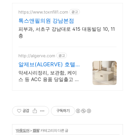
https://www.toxnfill1.com
광고
톡스앤필의원 강남본점
피부과, 서초구 강남대로 415 대동빌딩 10, 11
층
http://algerve.com
광고
알제브(ALGERVE) 호텔
처럼 깔끔한 분위기
악세사리정리, 보관함, 케이
스 등 ACC 용품 당일출고 당
일도착! 지저분한 화장대, 한
방에 정리 끝!
공감
구독하기
'
아웃도어
>
캠핑
' 카테고리의 다른 글