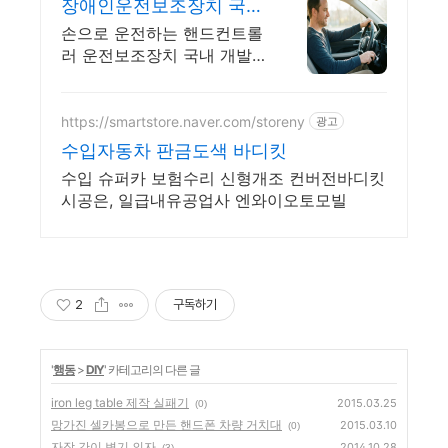
장애인운전보조장치 국내
기업 나이스코리아 프리9
손으로 운전하는 핸드컨트롤
레이싱
러 운전보조장치 국내 개발
국내기술 국내제조 보조공학
비장애인 장애인 모두에게
편안한 핸드컨트롤러는 오직
https://smartstore.naver.com/storeny
광고
나이스코리아에서
수입자동차 판금도색 바디킷
수입 슈퍼카 보험수리 신형개조 컨버전바디킷
시공은, 일급내유공업사 엔와이오토모빌
2
구독하기
'
행동
>
DIY
' 카테고리의 다른 글
iron leg table 제작 실패기
2015.03.25
(0)
망가진 셀카봉으로 만든 핸드폰 차량 거치대
2015.03.10
(0)
자작 간이 변기 의자
2014.10.28
(3)