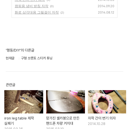
캠핑용 냄비 받침 자작
2014.09.20
(0)
화로 삼각대용 그릴걸이 자작
2014.08.12
(2)
'행동/DIY'의 다른글
현재글
구형 쏘렌토 스티커 튜닝
관련글
iron leg table 제작
망가진 셀카봉으로 만든
자작 간이 변기 의자
실패기
핸드폰 차량 거치대
2014.10.28