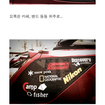
요쪽은 카페, 밴드 등등 위주로...​