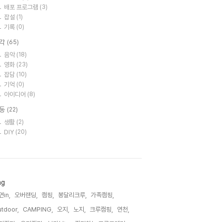
배포 프로그램
(3)
잡설
(1)
기록
(0)
각
(65)
음악
(18)
영화
(23)
잡담
(10)
기억
(0)
아이디어
(8)
동
(22)
생활
(2)
DIY
(20)
ag
in,
오버랜딩,
캠핑,
봉달리크루,
가족캠핑,
tdoor,
CAMPING,
오지,
노지,
크루캠핑,
연천,