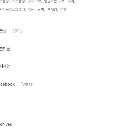
지캠핑,
오지캠핑,
부라보tv,
캠핑하는 프로그래머,
핑하는프로그래머,
철원,
장박,
백패킹,
여행,
근글
인기글
근댓글
지사항
acebook
Twitter
chives