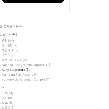
류 전체보기
(662)
웃도어
(546)
캠핑
(64)
오버랜딩
(9)
여행기
(432)
스포츠
(2)
아웃도어 앱 리뷰
(0)
National Geographic Support..
(15)
Kelty Suppoters
(3)
Camping Talk Posting
(2)
youtube ch. Wrangler Camper
(11)
T
(19)
ECM
(4)
서버
(6)
SNS
(1)
트렌드
(2)