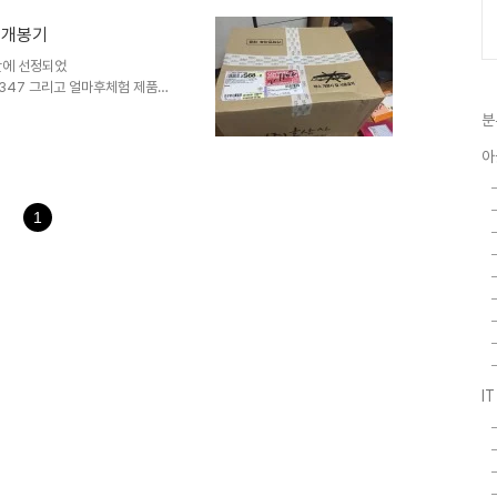
7 kg 이너텐트 : 249cm * 203cm 패킹사이즈 : 33cm *
/ 개봉기
험단에 선정되었
8268347 그리고 얼마후​체험 제품을
Cache Box를 받음어디 한번 열
분
어 있는데..이것은 부피를 최소
 되어 있지 않다.왜 이럻게 만들
아
구성품을 꺼내본다.팩+스트링, 폴
스트링은 4개로 구성​ 폴대는 2개
1
I